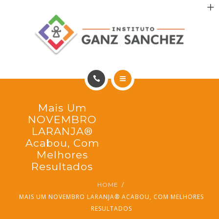
MAIS SAÚDE
INCENTIVO AOS PACIENTES
INCENTIVO AOS PROFISSIONAIS
CONTATO
HOME
Mais Um
PT
PORTFÓLIO
NOVEMBRO
LARANJA®
MAIS SAÚDE
Acabou, Com
Melhores
INCENTIVO AOS PACIENTES
Resultados
HOME
INCENTIVO AOS PROFISSIONAIS
MAIS UM NOVEMBRO LARANJA® ACABOU, COM MELHORES
RESULTADOS
CONTATO