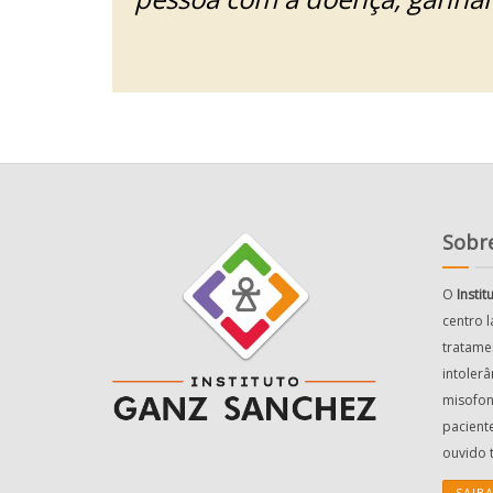
Sobre
O
Insti
centro 
tratame
intolerâ
misofon
pacient
ouvido 
SAIB