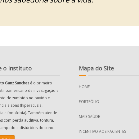
 o Instituto
Mapa do Site
tuto Ganz Sanchez
é o primeiro
HOME
latinoamericano de investigação e
nto de zumbido no ouvido e
PORTFÓLIO
ncia a sons (hiperacusia,
ia e fonofobia). Também atende
MAIS SAÚDE
es com perda auditiva, tontura,
tampado e distúrbios do sono.
INCENTIVO AOS PACIENTES
A MAIS