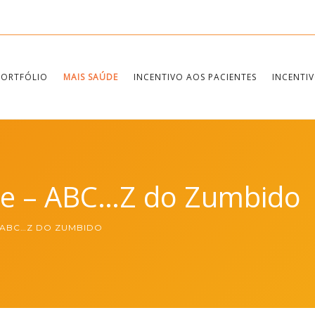
PORTFÓLIO
MAIS SAÚDE
INCENTIVO AOS PACIENTES
INCENTIV
ne – ABC…Z do Zumbido
 ABC…Z DO ZUMBIDO