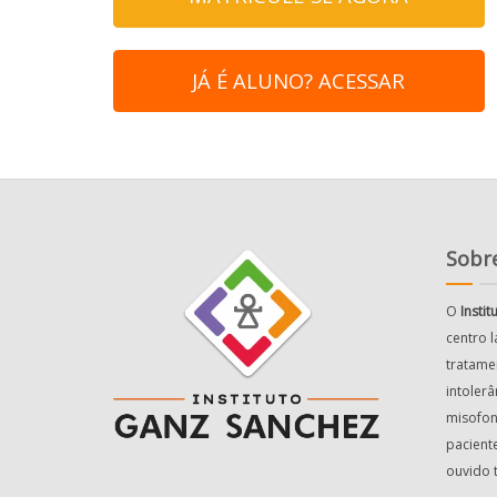
JÁ É ALUNO? ACESSAR
Sobre
O
Insti
centro 
tratame
intolerâ
misofon
pacient
ouvido 