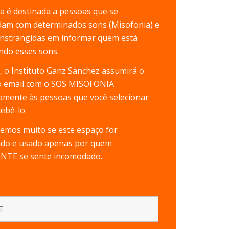
ea é destinada a pessoas que se
am com determinados sons (Misofonia) e
onstrangidas em informar quem está
ndo esses sons.
o, o Instituto Ganz Sanchez assumirá o
o email com o SOS MISOFONIA
mente às pessoas que você selecionar
ebê-lo.
emos muito se este espaço for
ado e usado apenas por quem
NTE se sente incomodado.