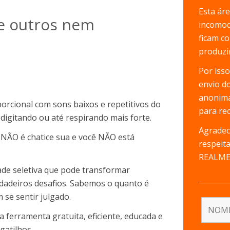
Esta ár
e outros nem
incomod
ficam c
produzi
Por iss
envio d
anonima
rcional com sons baixos e repetitivos do
para rec
 digitando ou até respirando mais forte.
Agradec
, NÃO é chatice sua e você NÃO está
respeit
REALME
ade seletiva que pode transformar
dadeiros desafios. Sabemos o quanto é
m se sentir julgado.
 ferramenta gratuita, eficiente, educada e
gatilhos.