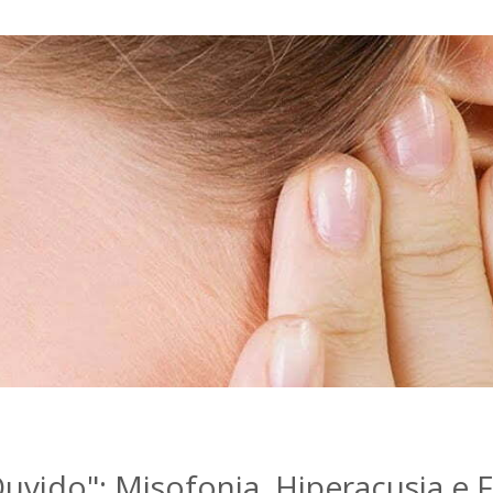
uvido": Misofonia, Hiperacusia e 