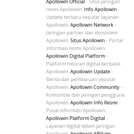
Apollowin Official
- Situs jaringan
resmi Apollowin.
Info Apollowin
-
Update terbaru seputar layanan
Apollowin.
Apollowin Network
-
Jaringan partner dan ekosistem
Apollowin.
Situs Apollowin
- Portal
informasi resmi Apollowin.
Apollowin Digital Platform
-
Platform hiburan digital berbasis
Apollowin.
Apollowin Update
-
Berita dan pembaruan seputar
Apollowin.
Apollowin Community
-
Komunitas dan jaringan pengguna
Apollowin.
Apollowin Info Resmi
-
Pusat informasi Apollowin.
Apollowin Platform Digital
-
Layanan digital dalam jaringan
Apollowin.
Apollowin Affiliate
-