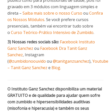
público como para profissionais de saúde, pois foi
gravado em 3 módulos com linguagem simples e
direta –
Saiba mais sobre o nosso Curso
ou
Confira
os Nossos Módulos
. Se você prefere cursos
presenciais, também vai encontrar tudo sobre
o
Curso Teórico-Prático Intensivo de Zumbido
.
3) Nossas redes sociais são:
Facebook Instituto
Ganz Sanchez
ou
Facebook Dra Tanit Ganz
Sanchez
, Instagram
(
@zumbidonoouvido
ou
@tanitganzsanchez
),
Youtube
– Tanit Ganz Sanchez
e
Blog.
O Instituto Ganz Sanchez disponibiliza um material
GRATUITO e de qualidade para ajudar quem sofre
com zumbido e hipersensibilidades auditivas
(misofonia e hiperacusia) e também os seus