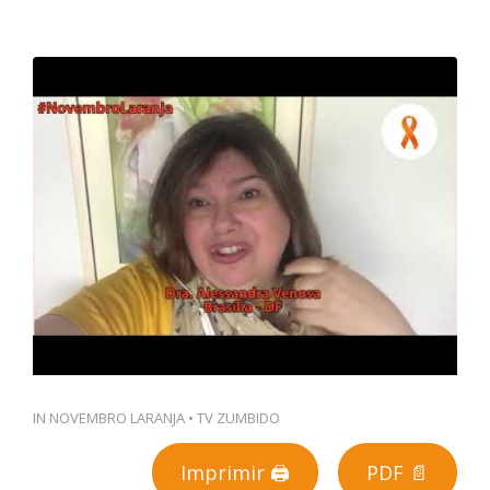
PT
IN
NOVEMBRO LARANJA
•
TV ZUMBIDO
Imprimir 🖨
PDF 📄