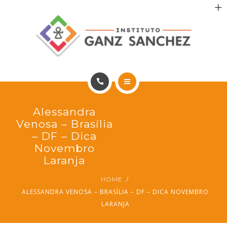
MAIS SAÚDE
INCENTIVO AOS PACIENTES
INCENTIVO AOS PROFISSIONAIS
CONTATO
HOME
Alessandra
PT
PORTFÓLIO
Venosa – Brasília
– DF – Dica
MAIS SAÚDE
Novembro
Laranja
INCENTIVO AOS PACIENTES
HOME
ALESSANDRA VENOSA – BRASÍLIA – DF – DICA NOVEMBRO
INCENTIVO AOS PROFISSIONAIS
LARANJA
CONTATO