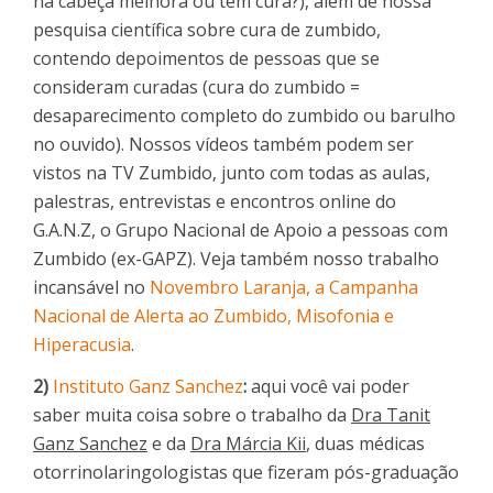
na cabeça melhora ou tem cura?), além de nossa
pesquisa científica sobre cura de zumbido,
contendo depoimentos de pessoas que se
consideram curadas (cura do zumbido =
desaparecimento completo do zumbido ou barulho
no ouvido). Nossos vídeos também podem ser
vistos na TV Zumbido, junto com todas as aulas,
palestras, entrevistas e encontros online do
G.A.N.Z, o Grupo Nacional de Apoio a pessoas com
Zumbido (ex-GAPZ). Veja também nosso trabalho
incansável no
Novembro Laranja, a Campanha
Nacional de Alerta ao Zumbido, Misofonia e
Hiperacusia
.
2)
Instituto Ganz Sanchez
:
aqui você vai poder
saber muita coisa sobre o trabalho da
Dra Tanit
Ganz Sanchez
e da
Dra Márcia Kii
, duas médicas
otorrinolaringologistas que fizeram pós-graduação