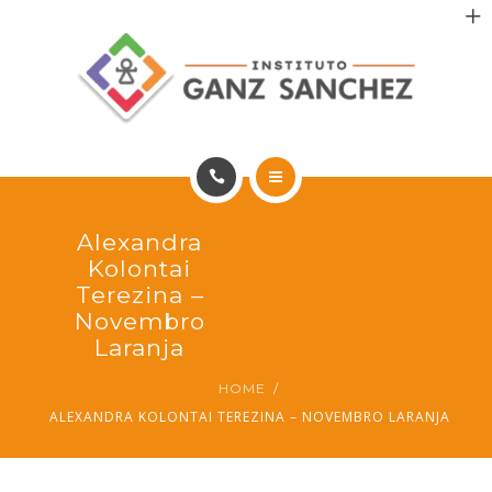
MAIS SAÚDE
INCENTIVO AOS PACIENTES
INCENTIVO AOS PROFISSIONAIS
CONTATO
HOME
Alexandra
PT
PORTFÓLIO
Kolontai
Terezina –
MAIS SAÚDE
Novembro
Laranja
INCENTIVO AOS PACIENTES
HOME
ALEXANDRA KOLONTAI TEREZINA – NOVEMBRO LARANJA
INCENTIVO AOS PROFISSIONAIS
CONTATO