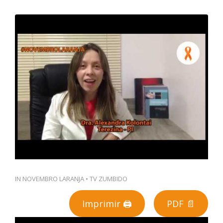
PT
IN
NOVEMBRO LARANJA
•
TV ZUMBIDO
Imprimir 🖨
PDF 📄