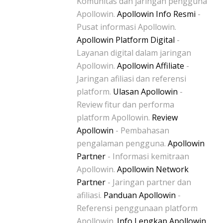
Komunitas dan jaringan pengguna
Apollowin.
Apollowin Info Resmi
-
Pusat informasi Apollowin.
Apollowin Platform Digital
-
Layanan digital dalam jaringan
Apollowin.
Apollowin Affiliate
-
Jaringan afiliasi dan referensi
platform.
Ulasan Apollowin
-
Review fitur dan performa
platform Apollowin.
Review
Apollowin
- Pembahasan
pengalaman pengguna.
Apollowin
Partner
- Informasi kemitraan
Apollowin.
Apollowin Network
Partner
- Jaringan partner dan
afiliasi.
Panduan Apollowin
-
Referensi penggunaan platform
Apollowin.
Info Lengkap Apollowin