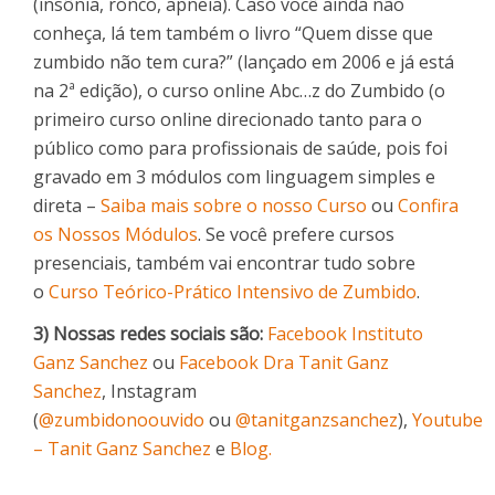
(insônia, ronco, apneia). Caso você ainda não
conheça, lá tem também o livro “Quem disse que
zumbido não tem cura?” (lançado em 2006 e já está
na 2ª edição), o curso online Abc…z do Zumbido (o
primeiro curso online direcionado tanto para o
público como para profissionais de saúde, pois foi
gravado em 3 módulos com linguagem simples e
direta –
Saiba mais sobre o nosso Curso
ou
Confira
os Nossos Módulos
. Se você prefere cursos
presenciais, também vai encontrar tudo sobre
o
Curso Teórico-Prático Intensivo de Zumbido
.
3) Nossas redes sociais são:
Facebook Instituto
Ganz Sanchez
ou
Facebook Dra Tanit Ganz
Sanchez
, Instagram
(
@zumbidonoouvido
ou
@tanitganzsanchez
),
Youtube
– Tanit Ganz Sanchez
e
Blog.