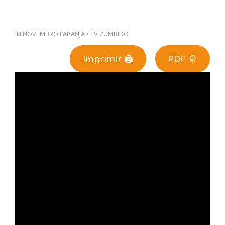
PT
IN
NOVEMBRO LARANJA
•
TV ZUMBIDO
Imprimir 🖨
PDF 📄