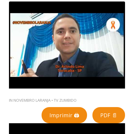
PT
IN
NOVEMBRO LARANJA
•
TV ZUMBIDO
Imprimir 🖨
PDF 📄