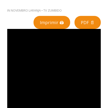
PT
IN
NOVEMBRO LARANJA
•
TV ZUMBIDO
Imprimir 🖨
PDF 📄