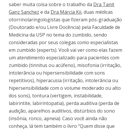
saber muita coisa sobre o trabalho da
Dra Tanit
Ganz Sanchez
e da
Dra Márcia Kii
, duas médicas
otorrinolaringologistas que fizeram pós-graduação
(Doutorado e/ou Livre Docência) pela Faculdade de
Medicina da USP no tema do zumbido, sendo
consideradas por seus colegas como especialistas
em zumbido (experts). Você vai ver como elas fazem
um atendimento especializado para pacientes com
zumbido (tinnitus ou acúfeno), misofonia (irritação,
intolerância ou hipersensibilidade com sons
repetitivos), hiperacusia (irritação, intolerância ou
hipersensibilidade com o volume moderado ou alto
dos sons), tontura (vertigem, instabilidade,
labirintite, labirintopatia), perda auditiva (perda de
audição, aparelhos auditivos, distúrbios do sono
(insônia, ronco, apneia). Caso você ainda não
conheça, lá tem também o livro “Quem disse que