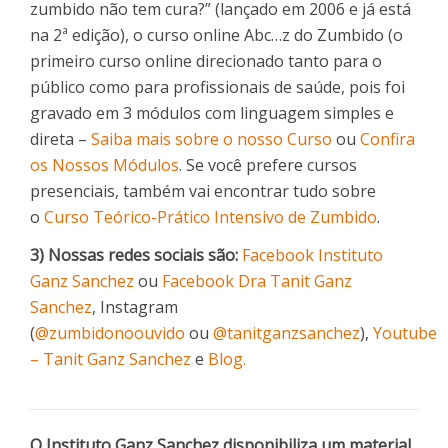
zumbido não tem cura?” (lançado em 2006 e já está
na 2ª edição), o curso online Abc…z do Zumbido (o
primeiro curso online direcionado tanto para o
público como para profissionais de saúde, pois foi
gravado em 3 módulos com linguagem simples e
direta –
Saiba mais sobre o nosso Curso
ou
Confira
os Nossos Módulos
. Se você prefere cursos
presenciais, também vai encontrar tudo sobre
o
Curso Teórico-Prático Intensivo de Zumbido
.
3) Nossas redes sociais são:
Facebook Instituto
Ganz Sanchez
ou
Facebook Dra Tanit Ganz
Sanchez
, Instagram
(
@zumbidonoouvido
ou
@tanitganzsanchez
),
Youtube
– Tanit Ganz Sanchez
e
Blog.
O Instituto Ganz Sanchez disponibiliza um material