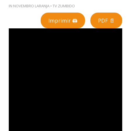
IN
NOVEMBRO LARANJA
•
TV ZUMBIDO
PT
Imprimir 🖨
PDF 📄