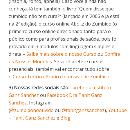
(insônia, ronco, apneia). Caso você ainda não
conheça, lá tem também o livro “Quem disse que
zumbido não tem cura?” (lançado em 2006 e já está
na 2ª edição), o curso online Abc…z do Zumbido (o
primeiro curso online direcionado tanto para o
público como para profissionais de saúde, pois foi
gravado em 3 módulos com linguagem simples e
direta –
Saiba mais sobre o nosso Curso
ou
Confira
os Nossos Módulos
. Se você prefere cursos
presenciais, também vai encontrar tudo sobre
o
Curso Teórico-Prático Intensivo de Zumbido
.
3) Nossas redes sociais são:
Facebook Instituto
Ganz Sanchez
ou
Facebook Dra Tanit Ganz
Sanchez
, Instagram
(
@zumbidonoouvido
ou
@tanitganzsanchez
),
Youtube
– Tanit Ganz Sanchez
e
Blog.