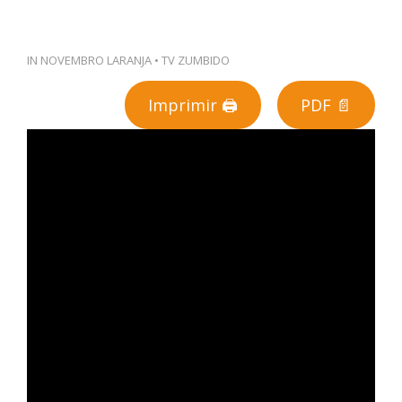
PT
IN
NOVEMBRO LARANJA
•
TV ZUMBIDO
Imprimir 🖨
PDF 📄