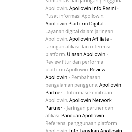
Komunitas dan jaringan pengguna
Apollowin.
Apollowin Info Resmi
-
Pusat informasi Apollowin.
Apollowin Platform Digital
-
Layanan digital dalam jaringan
Apollowin.
Apollowin Affiliate
-
Jaringan afiliasi dan referensi
platform.
Ulasan Apollowin
-
Review fitur dan performa
platform Apollowin.
Review
Apollowin
- Pembahasan
pengalaman pengguna.
Apollowin
Partner
- Informasi kemitraan
Apollowin.
Apollowin Network
Partner
- Jaringan partner dan
afiliasi.
Panduan Apollowin
-
Referensi penggunaan platform
Apollowin.
Info Lengkap Apollowin