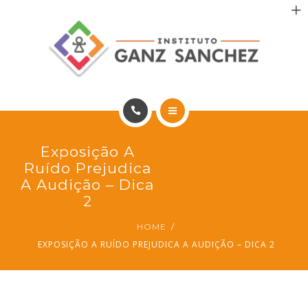
MAIS SAÚDE
INCENTIVO AOS PACIENTES
INCENTIVO AOS PROFISSIONAIS
CONTATO
HOME
Exposição A
PT
PORTFÓLIO
Ruído Prejudica
A Audição – Dica
MAIS SAÚDE
2
HOME
INCENTIVO AOS PACIENTES
EXPOSIÇÃO A RUÍDO PREJUDICA A AUDIÇÃO – DICA 2
INCENTIVO AOS PROFISSIONAIS
CONTATO