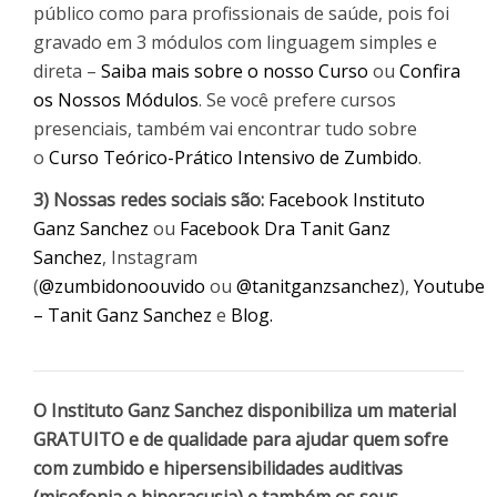
público como para profissionais de saúde, pois foi
gravado em 3 módulos com linguagem simples e
direta –
Saiba mais sobre o nosso Curso
ou
Confira
os Nossos Módulos
. Se você prefere cursos
presenciais, também vai encontrar tudo sobre
o
Curso Teórico-Prático Intensivo de Zumbido
.
3) Nossas redes sociais são:
Facebook Instituto
Ganz Sanchez
ou
Facebook Dra Tanit Ganz
Sanchez
, Instagram
(
@zumbidonoouvido
ou
@tanitganzsanchez
),
Youtube
– Tanit Ganz Sanchez
e
Blog.
O Instituto Ganz Sanchez disponibiliza um material
GRATUITO e de qualidade para ajudar quem sofre
com zumbido e hipersensibilidades auditivas
(misofonia e hiperacusia) e também os seus