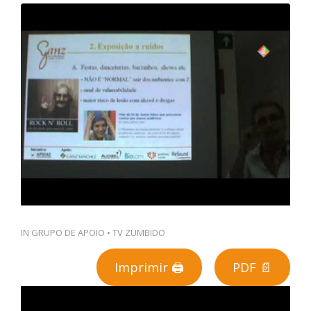
PT
IN
GRUPO DE APOIO
•
TV ZUMBIDO
Imprimir 🖨
PDF 📄