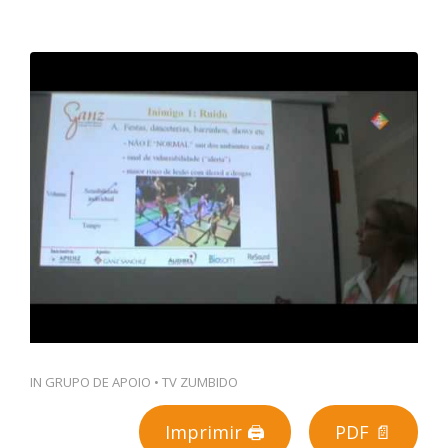
PT
IN
GRUPO DE APOIO
•
TV ZUMBIDO
Imprimir 🖨
PDF 📄