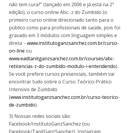
não tem cura?” (lançado em 2006 e já está na 2ª
edição), o curso online Abc…z do Zumbido (o
primeiro curso online direcionado tanto para o
público como para profissionais de saúde, pois foi
gravado em 3 módulos com linguagem simples e
direta –
www.institutoganzsanchez.com.br/curso-
on-line
ou
www.eadtanitganzsanchez.com.br/courses/abc-
reticencias-z-do-zumbido-modulo-i-entendendo
).
Se você prefere cursos presenciais, também vai
encontrar tudo sobre o Curso Teórico-Prático
Intensivo de Zumbido
(
www.institutoganzsanchez.com.br/curso-teorico-
de-zumbido
).
3) Nossas redes sociais são:
Facebook/InstitutoGanzSanchez (ou
Facebook/TanitGanzSanchez), Instagram