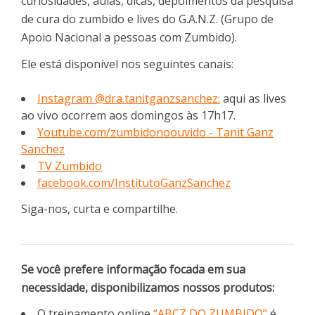
curiosidades, aulas, dicas, depoimentos da pesquisa
de cura do zumbido e lives do G.A.N.Z. (Grupo de
Apoio Nacional a pessoas com Zumbido).
Ele está disponível nos seguintes canais:
Instagram @dra.tanitganzsanchez:
aqui as lives
ao vivo ocorrem aos domingos às 17h17.
Youtube.com/zumbidonoouvido - Tanit Ganz
Sanchez
TV Zumbido
facebook.com/InstitutoGanzSanchez
Siga-nos, curta e compartilhe.
Se você prefere informação focada em sua
necessidade, disponibilizamos nossos produtos:
O treinamento online
“ABCZ DO ZUMBIDO”
é