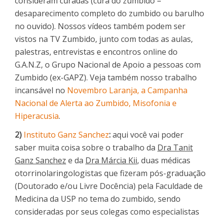
consideram curadas (cura do zumbido =
desaparecimento completo do zumbido ou barulho
no ouvido). Nossos vídeos também podem ser
vistos na TV Zumbido, junto com todas as aulas,
palestras, entrevistas e encontros online do
G.A.N.Z, o Grupo Nacional de Apoio a pessoas com
Zumbido (ex-GAPZ). Veja também nosso trabalho
incansável no
Novembro Laranja, a Campanha
Nacional de Alerta ao Zumbido, Misofonia e
Hiperacusia
.
2)
Instituto Ganz Sanchez
:
aqui você vai poder
saber muita coisa sobre o trabalho da
Dra Tanit
Ganz Sanchez
e da
Dra Márcia Kii
, duas médicas
otorrinolaringologistas que fizeram pós-graduação
(Doutorado e/ou Livre Docência) pela Faculdade de
Medicina da USP no tema do zumbido, sendo
consideradas por seus colegas como especialistas