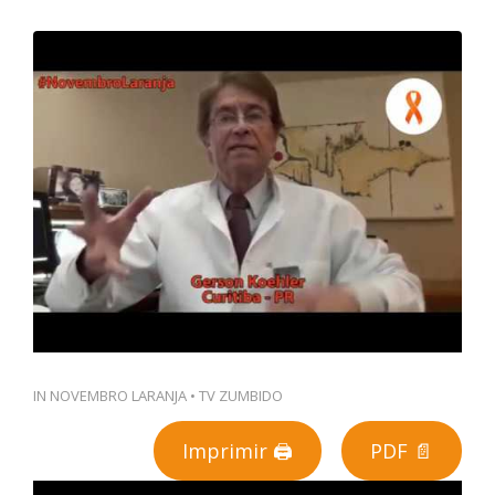
PT
IN
NOVEMBRO LARANJA
•
TV ZUMBIDO
Imprimir 🖨
PDF 📄