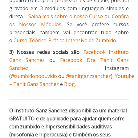
público como para profissionais de saúde, pois foi
gravado em 3 módulos com linguagem simples e
direta –
Saiba mais sobre o nosso Curso
ou
Confira
os Nossos Módulos
. Se você prefere cursos
presenciais, também vai encontrar tudo sobre
o
Curso Teórico-Prático Intensivo de Zumbido
.
3) Nossas redes sociais são:
Facebook Instituto
Ganz Sanchez
ou
Facebook Dra Tanit Ganz
Sanchez
, Instagram
(
@zumbidonoouvido
ou
@tanitganzsanchez
),
Youtube
– Tanit Ganz Sanchez
e
Blog.
O Instituto Ganz Sanchez disponibiliza um material
GRATUITO e de qualidade para ajudar quem sofre
com zumbido e hipersensibilidades auditivas
(misofonia e hiperacusia) e também os seus