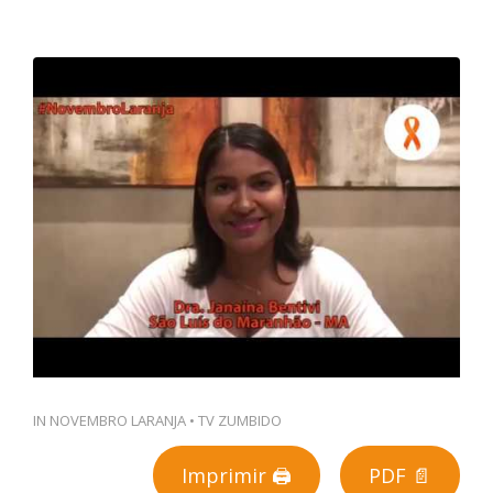
PT
IN
NOVEMBRO LARANJA
•
TV ZUMBIDO
Imprimir 🖨
PDF 📄