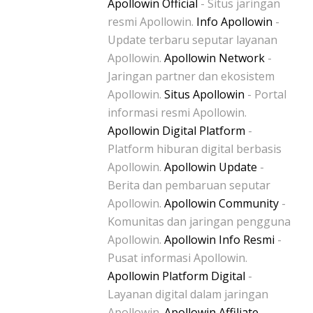
Apollowin Official
- Situs jaringan
resmi Apollowin.
Info Apollowin
-
Update terbaru seputar layanan
Apollowin.
Apollowin Network
-
Jaringan partner dan ekosistem
Apollowin.
Situs Apollowin
- Portal
informasi resmi Apollowin.
Apollowin Digital Platform
-
Platform hiburan digital berbasis
Apollowin.
Apollowin Update
-
Berita dan pembaruan seputar
Apollowin.
Apollowin Community
-
Komunitas dan jaringan pengguna
Apollowin.
Apollowin Info Resmi
-
Pusat informasi Apollowin.
Apollowin Platform Digital
-
Layanan digital dalam jaringan
Apollowin.
Apollowin Affiliate
-