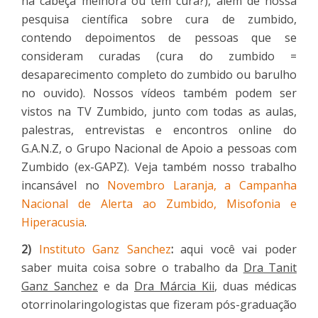
na cabeça melhora ou tem cura?), além de nossa
pesquisa científica sobre cura de zumbido,
contendo depoimentos de pessoas que se
consideram curadas (cura do zumbido =
desaparecimento completo do zumbido ou barulho
no ouvido). Nossos vídeos também podem ser
vistos na TV Zumbido, junto com todas as aulas,
palestras, entrevistas e encontros online do
G.A.N.Z, o Grupo Nacional de Apoio a pessoas com
Zumbido (ex-GAPZ). Veja também nosso trabalho
incansável no
Novembro Laranja, a Campanha
Nacional de Alerta ao Zumbido, Misofonia e
Hiperacusia
.
2)
Instituto Ganz Sanchez
:
aqui você vai poder
saber muita coisa sobre o trabalho da
Dra Tanit
Ganz Sanchez
e da
Dra Márcia Kii
, duas médicas
otorrinolaringologistas que fizeram pós-graduação