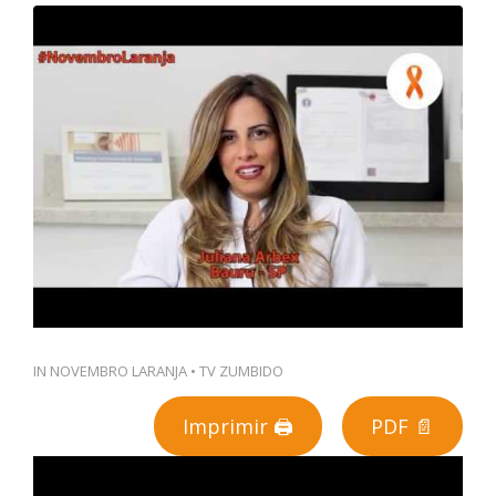
PT
IN
NOVEMBRO LARANJA
•
TV ZUMBIDO
Imprimir 🖨
PDF 📄