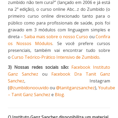
zumbido não tem cura?” (lançado em 2006 e já está
na 2ª edição), o curso online Abc…z do Zumbido (o
primeiro curso online direcionado tanto para o
público como para profissionais de saúde, pois foi
gravado em 3 módulos com linguagem simples e
direta –
Saiba mais sobre o nosso Curso
ou
Confira
os Nossos Módulos
. Se você prefere cursos
presenciais, também vai encontrar tudo sobre
o
Curso Teórico-Prático Intensivo de Zumbido
.
3) Nossas redes sociais são:
Facebook Instituto
Ganz Sanchez
ou
Facebook Dra Tanit Ganz
Sanchez
, Instagram
(
@zumbidonoouvido
ou
@tanitganzsanchez
),
Youtube
– Tanit Ganz Sanchez
e
Blog.
O Instituto Ganz Sanchez disponibiliza um material