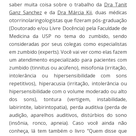
saber muita coisa sobre o trabalho da
Dra Tanit
Ganz Sanchez
e da
Dra Márcia Kii
, duas médicas
otorrinolaringologistas que fizeram pós-graduação
(Doutorado e/ou Livre Docência) pela Faculdade de
Medicina da USP no tema do zumbido, sendo
consideradas por seus colegas como especialistas
em zumbido (experts). Você vai ver como elas fazem
um atendimento especializado para pacientes com
zumbido (tinnitus ou acúfeno), misofonia (irritação,
intolerância ou hipersensibilidade com sons
repetitivos), hiperacusia (irritação, intolerância ou
hipersensibilidade com o volume moderado ou alto
dos sons), tontura (vertigem, instabilidade,
labirintite, labirintopatia), perda auditiva (perda de
audição, aparelhos auditivos, distúrbios do sono
(insônia, ronco, apneia). Caso você ainda não
conheça, lá tem também o livro “Quem disse que