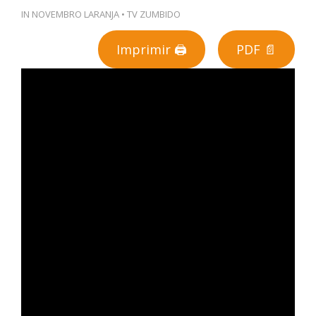
IN
NOVEMBRO LARANJA
•
TV ZUMBIDO
PT
Imprimir 🖨
PDF 📄