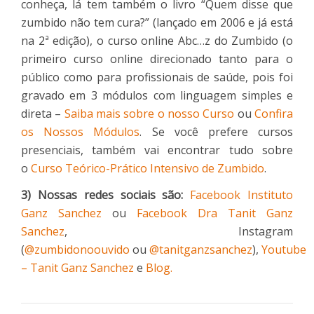
conheça, lá tem também o livro “Quem disse que
zumbido não tem cura?” (lançado em 2006 e já está
na 2ª edição), o curso online Abc…z do Zumbido (o
primeiro curso online direcionado tanto para o
público como para profissionais de saúde, pois foi
gravado em 3 módulos com linguagem simples e
direta –
Saiba mais sobre o nosso Curso
ou
Confira
os Nossos Módulos
. Se você prefere cursos
presenciais, também vai encontrar tudo sobre
o
Curso Teórico-Prático Intensivo de Zumbido
.
3) Nossas redes sociais são:
Facebook Instituto
Ganz Sanchez
ou
Facebook Dra Tanit Ganz
Sanchez
, Instagram
(
@zumbidonoouvido
ou
@tanitganzsanchez
),
Youtube
– Tanit Ganz Sanchez
e
Blog.