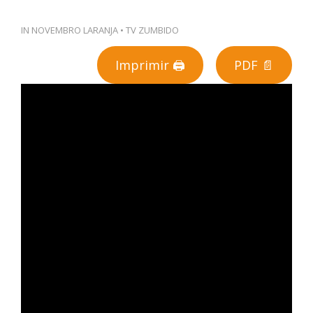
PT
IN
NOVEMBRO LARANJA
•
TV ZUMBIDO
Imprimir 🖨
PDF 📄