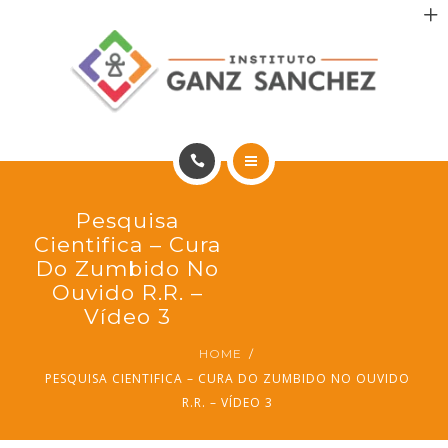
MAIS SAÚDE
INCENTIVO AOS PACIENTES
INCENTIVO AOS PROFISSIONAIS
CONTATO
HOME
Pesquisa
PT
PORTFÓLIO
Cientifica – Cura
Do Zumbido No
MAIS SAÚDE
Ouvido R.R. –
Vídeo 3
INCENTIVO AOS PACIENTES
HOME
PESQUISA CIENTIFICA – CURA DO ZUMBIDO NO OUVIDO
INCENTIVO AOS PROFISSIONAIS
R.R. – VÍDEO 3
CONTATO