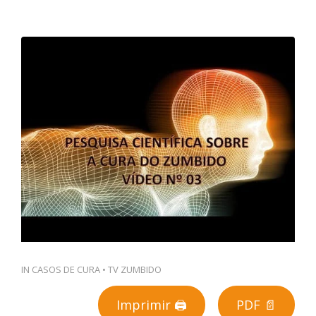
PT
IN
CASOS DE CURA
•
TV ZUMBIDO
Imprimir 🖨
PDF 📄