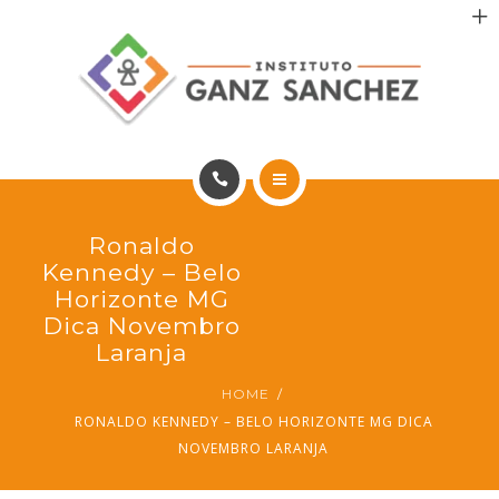
MAIS SAÚDE
INCENTIVO AOS PACIENTES
INCENTIVO AOS PROFISSIONAIS
CONTATO
HOME
Ronaldo
PT
PORTFÓLIO
Kennedy – Belo
Horizonte MG
MAIS SAÚDE
Dica Novembro
Laranja
INCENTIVO AOS PACIENTES
HOME
RONALDO KENNEDY – BELO HORIZONTE MG DICA
INCENTIVO AOS PROFISSIONAIS
NOVEMBRO LARANJA
CONTATO