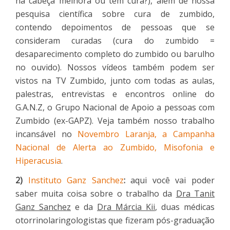
na cabeça melhora ou tem cura?), além de nossa
pesquisa científica sobre cura de zumbido,
contendo depoimentos de pessoas que se
consideram curadas (cura do zumbido =
desaparecimento completo do zumbido ou barulho
no ouvido). Nossos vídeos também podem ser
vistos na TV Zumbido, junto com todas as aulas,
palestras, entrevistas e encontros online do
G.A.N.Z, o Grupo Nacional de Apoio a pessoas com
Zumbido (ex-GAPZ). Veja também nosso trabalho
incansável no
Novembro Laranja, a Campanha
Nacional de Alerta ao Zumbido, Misofonia e
Hiperacusia
.
2)
Instituto Ganz Sanchez
:
aqui você vai poder
saber muita coisa sobre o trabalho da
Dra Tanit
Ganz Sanchez
e da
Dra Márcia Kii
, duas médicas
otorrinolaringologistas que fizeram pós-graduação