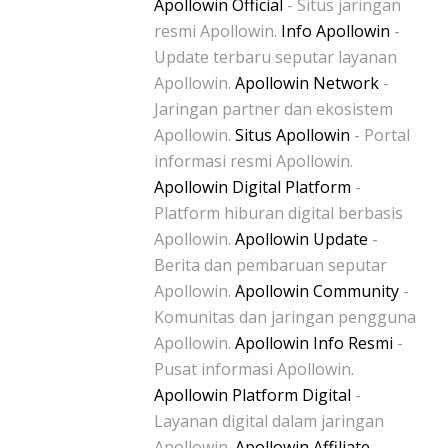
Apollowin Official
- Situs jaringan
resmi Apollowin.
Info Apollowin
-
Update terbaru seputar layanan
Apollowin.
Apollowin Network
-
Jaringan partner dan ekosistem
Apollowin.
Situs Apollowin
- Portal
informasi resmi Apollowin.
Apollowin Digital Platform
-
Platform hiburan digital berbasis
Apollowin.
Apollowin Update
-
Berita dan pembaruan seputar
Apollowin.
Apollowin Community
-
Komunitas dan jaringan pengguna
Apollowin.
Apollowin Info Resmi
-
Pusat informasi Apollowin.
Apollowin Platform Digital
-
Layanan digital dalam jaringan
Apollowin.
Apollowin Affiliate
-