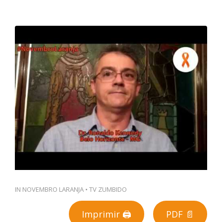
PT
IN
NOVEMBRO LARANJA
•
TV ZUMBIDO
Imprimir 🖨
PDF 📄