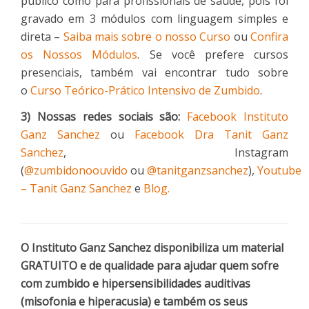
público como para profissionais de saúde, pois foi
gravado em 3 módulos com linguagem simples e
direta –
Saiba mais sobre o nosso Curso
ou
Confira
os Nossos Módulos
. Se você prefere cursos
presenciais, também vai encontrar tudo sobre
o
Curso Teórico-Prático Intensivo de Zumbido
.
3) Nossas redes sociais são:
Facebook Instituto
Ganz Sanchez
ou
Facebook Dra Tanit Ganz
Sanchez
, Instagram
(
@zumbidonoouvido
ou
@tanitganzsanchez
),
Youtube
– Tanit Ganz Sanchez
e
Blog.
O Instituto Ganz Sanchez disponibiliza um material
GRATUITO e de qualidade para ajudar quem sofre
com zumbido e hipersensibilidades auditivas
(misofonia e hiperacusia) e também os seus