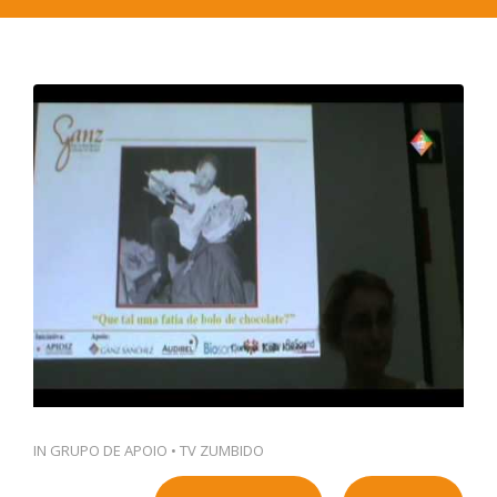
PT
IN
GRUPO DE APOIO
•
TV ZUMBIDO