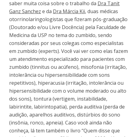
saber muita coisa sobre o trabalho da
Dra Tanit
Ganz Sanchez
e da
Dra Márcia Kii
, duas médicas
otorrinolaringologistas que fizeram pós-graduação
(Doutorado e/ou Livre Docência) pela Faculdade de
Medicina da USP no tema do zumbido, sendo
consideradas por seus colegas como especialistas
em zumbido (experts). Você vai ver como elas fazem
um atendimento especializado para pacientes com
zumbido (tinnitus ou acúfeno), misofonia (irritação,
intolerância ou hipersensibilidade com sons
repetitivos), hiperacusia (irritação, intolerância ou
hipersensibilidade com o volume moderado ou alto
dos sons), tontura (vertigem, instabilidade,
labirintite, labirintopatia), perda auditiva (perda de
audição, aparelhos auditivos, distúrbios do sono
(insônia, ronco, apneia). Caso você ainda não
conheça, lá tem também o livro “Quem disse que