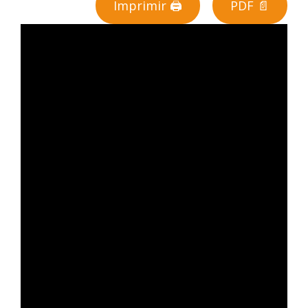
Imprimir 🖨
PDF 📄