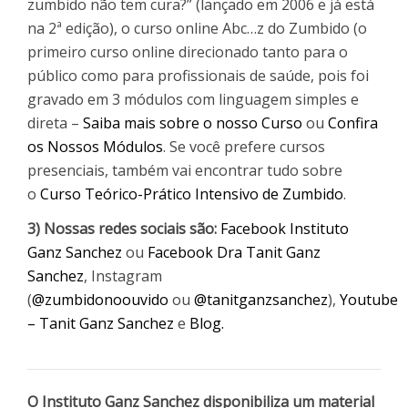
zumbido não tem cura?” (lançado em 2006 e já está
na 2ª edição), o curso online Abc…z do Zumbido (o
primeiro curso online direcionado tanto para o
público como para profissionais de saúde, pois foi
gravado em 3 módulos com linguagem simples e
direta –
Saiba mais sobre o nosso Curso
ou
Confira
os Nossos Módulos
. Se você prefere cursos
presenciais, também vai encontrar tudo sobre
o
Curso Teórico-Prático Intensivo de Zumbido
.
3) Nossas redes sociais são:
Facebook Instituto
Ganz Sanchez
ou
Facebook Dra Tanit Ganz
Sanchez
, Instagram
(
@zumbidonoouvido
ou
@tanitganzsanchez
),
Youtube
– Tanit Ganz Sanchez
e
Blog.
O Instituto Ganz Sanchez disponibiliza um material