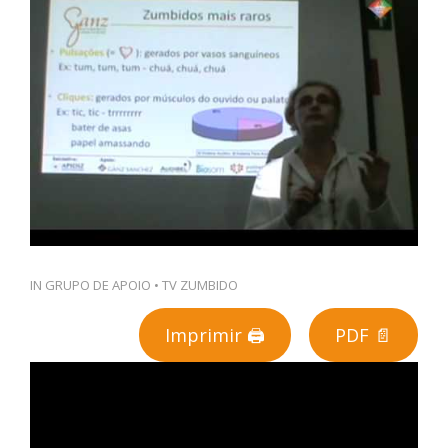
PT
IN
GRUPO DE APOIO
•
TV ZUMBIDO
Imprimir 🖨
PDF 📄