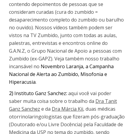
contendo depoimentos de pessoas que se
consideram curadas (cura do zumbido =
desaparecimento completo do zumbido ou barulho
no ouvido). Nossos vídeos também podem ser
vistos na TV Zumbido, junto com todas as aulas,
palestras, entrevistas e encontros online do
G.A.N.Z, o Grupo Nacional de Apoio a pessoas com
Zumbido (ex-GAPZ). Veja também nosso trabalho
incansável no
Novembro Laranja, a Campanha
Nacional de Alerta ao Zumbido, Misofonia e
Hiperacusia
.
2)
Instituto Ganz Sanchez
:
aqui você vai poder
saber muita coisa sobre o trabalho da
Dra Tanit
Ganz Sanchez
e da
Dra Márcia Kii
, duas médicas
otorrinolaringologistas que fizeram pós-graduação
(Doutorado e/ou Livre Docência) pela Faculdade de
Medicina da USP no tema do zumbido, sendo