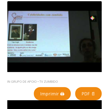
PT
IN
GRUPO DE APOIO
•
TV ZUMBIDO
Imprimir 🖨
PDF 📄