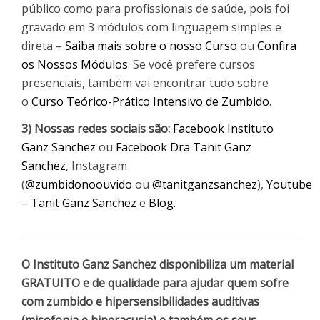
público como para profissionais de saúde, pois foi
gravado em 3 módulos com linguagem simples e
direta –
Saiba mais sobre o nosso Curso
ou
Confira
os Nossos Módulos
. Se você prefere cursos
presenciais, também vai encontrar tudo sobre
o
Curso Teórico-Prático Intensivo de Zumbido
.
3) Nossas redes sociais são:
Facebook Instituto
Ganz Sanchez
ou
Facebook Dra Tanit Ganz
Sanchez
, Instagram
(
@zumbidonoouvido
ou
@tanitganzsanchez
),
Youtube
– Tanit Ganz Sanchez
e
Blog.
O Instituto Ganz Sanchez disponibiliza um material
GRATUITO e de qualidade para ajudar quem sofre
com zumbido e hipersensibilidades auditivas
(misofonia e hiperacusia) e também os seus