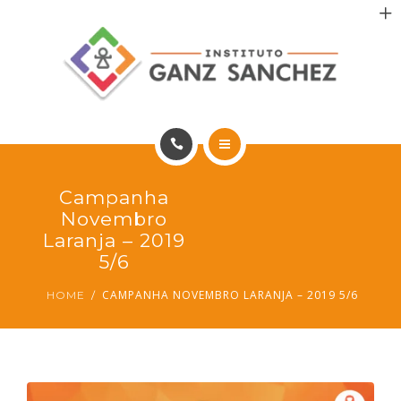
MAIS SAÚDE
INCENTIVO AOS PACIENTES
INCENTIVO AOS PROFISSIONAIS
CONTATO
HOME
Campanha
PT
PORTFÓLIO
Novembro
Laranja – 2019
MAIS SAÚDE
5/6
CAMPANHA NOVEMBRO LARANJA – 2019 5/6
HOME
INCENTIVO AOS PACIENTES
INCENTIVO AOS PROFISSIONAIS
CONTATO