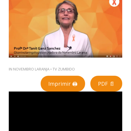
PT
IN
NOVEMBRO LARANJA
•
TV ZUMBIDO
Imprimir 🖨
PDF 📄