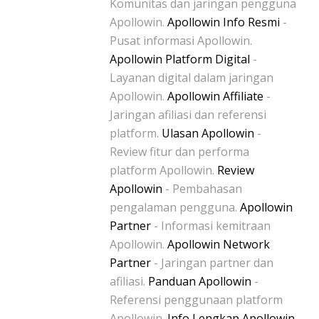
Komunitas dan jaringan pengguna
Apollowin.
Apollowin Info Resmi
-
Pusat informasi Apollowin.
Apollowin Platform Digital
-
Layanan digital dalam jaringan
Apollowin.
Apollowin Affiliate
-
Jaringan afiliasi dan referensi
platform.
Ulasan Apollowin
-
Review fitur dan performa
platform Apollowin.
Review
Apollowin
- Pembahasan
pengalaman pengguna.
Apollowin
Partner
- Informasi kemitraan
Apollowin.
Apollowin Network
Partner
- Jaringan partner dan
afiliasi.
Panduan Apollowin
-
Referensi penggunaan platform
Apollowin.
Info Lengkap Apollowin