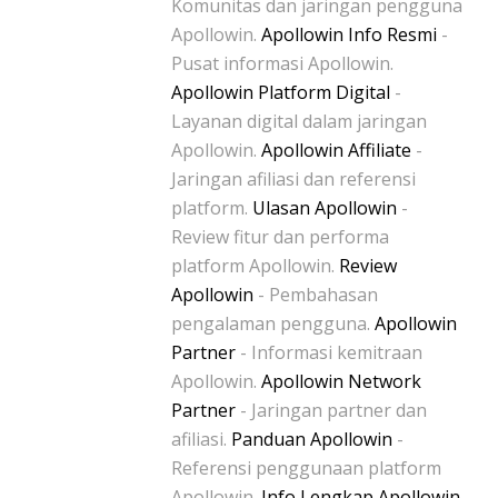
Komunitas dan jaringan pengguna
Apollowin.
Apollowin Info Resmi
-
Pusat informasi Apollowin.
Apollowin Platform Digital
-
Layanan digital dalam jaringan
Apollowin.
Apollowin Affiliate
-
Jaringan afiliasi dan referensi
platform.
Ulasan Apollowin
-
Review fitur dan performa
platform Apollowin.
Review
Apollowin
- Pembahasan
pengalaman pengguna.
Apollowin
Partner
- Informasi kemitraan
Apollowin.
Apollowin Network
Partner
- Jaringan partner dan
afiliasi.
Panduan Apollowin
-
Referensi penggunaan platform
Apollowin.
Info Lengkap Apollowin