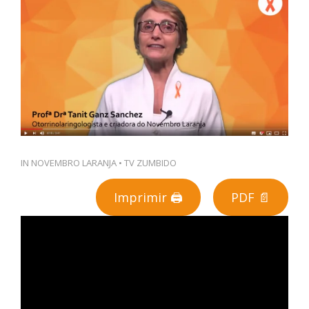
PT
IN
NOVEMBRO LARANJA
•
TV ZUMBIDO
Imprimir 🖨
PDF 📄