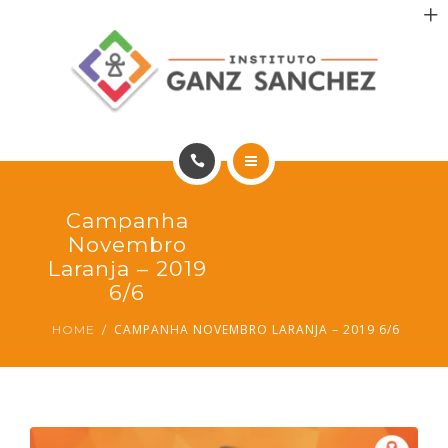
MAIS SAÚDE
INCENTIVO AOS PACIENTES
INCENTIVO AOS PROFISSIONAIS
CONTATO
HOME
Campanha
PT
PORTFÓLIO
Novembro
Laranja – 2019
MAIS SAÚDE
6/6
CAMPANHA NOVEMBRO LARANJA – 2019 6/6
HOME
INCENTIVO AOS PACIENTES
INCENTIVO AOS PROFISSIONAIS
CONTATO