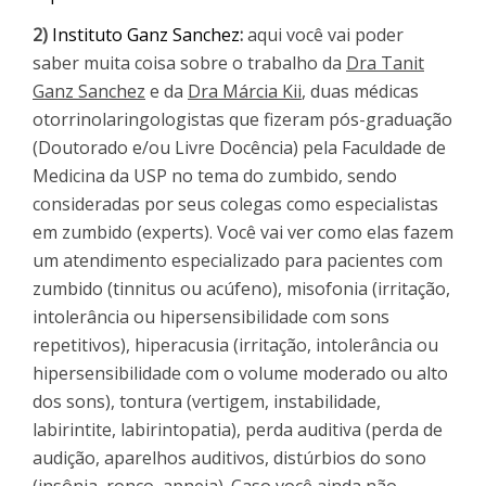
2)
Instituto Ganz Sanchez
:
aqui você vai poder
saber muita coisa sobre o trabalho da
Dra Tanit
Ganz Sanchez
e da
Dra Márcia Kii
, duas médicas
otorrinolaringologistas que fizeram pós-graduação
(Doutorado e/ou Livre Docência) pela Faculdade de
Medicina da USP no tema do zumbido, sendo
consideradas por seus colegas como especialistas
em zumbido (experts). Você vai ver como elas fazem
um atendimento especializado para pacientes com
zumbido (tinnitus ou acúfeno), misofonia (irritação,
intolerância ou hipersensibilidade com sons
repetitivos), hiperacusia (irritação, intolerância ou
hipersensibilidade com o volume moderado ou alto
dos sons), tontura (vertigem, instabilidade,
labirintite, labirintopatia), perda auditiva (perda de
audição, aparelhos auditivos, distúrbios do sono
(insônia, ronco, apneia). Caso você ainda não