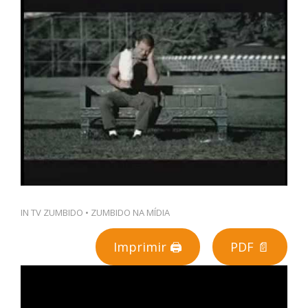
PT
IN
TV ZUMBIDO
•
ZUMBIDO NA MÍDIA
Imprimir 🖨
PDF 📄