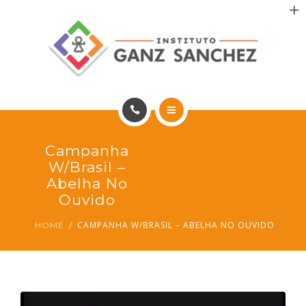
MAIS SAÚDE
INCENTIVO AOS PACIENTES
INCENTIVO AOS PROFISSIONAIS
CONTATO
HOME
Campanha
PT
PORTFÓLIO
W/Brasil –
Abelha No
MAIS SAÚDE
Ouvido
CAMPANHA W/BRASIL – ABELHA NO OUVIDO
HOME
INCENTIVO AOS PACIENTES
INCENTIVO AOS PROFISSIONAIS
CONTATO