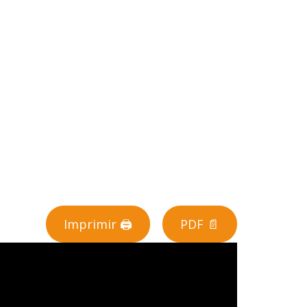
Imprimir 🖨
PDF 📄