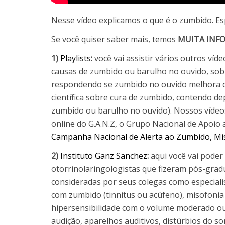
Nesse vídeo explicamos o que é o zumbido. E
Se você quiser saber mais, temos
MUITA INF
1)
Playlists
:
você vai assistir vários outros víd
causas de zumbido ou barulho no ouvido, sob
respondendo se zumbido no ouvido melhora ou
científica sobre cura de zumbido, contendo 
zumbido ou barulho no ouvido). Nossos vídeos
online do G.A.N.Z, o Grupo Nacional de Apoi
Campanha Nacional de Alerta ao Zumbido, Mis
2)
Instituto Ganz Sanchez
:
aqui você vai poder
otorrinolaringologistas que fizeram pós-gra
consideradas por seus colegas como especiali
com zumbido (tinnitus ou acúfeno), misofonia (i
hipersensibilidade com o volume moderado ou al
audição, aparelhos auditivos, distúrbios do s