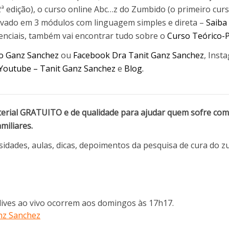
2ª edição), o curso online Abc…z do Zumbido (o primeiro curs
ravado em 3 módulos com linguagem simples e direta –
Saiba
senciais, também vai encontrar tudo sobre o
Curso Teórico-P
to Ganz Sanchez
ou
Facebook Dra Tanit Ganz Sanchez
, Inst
Youtube – Tanit Ganz Sanchez
e
Blog.
terial GRATUITO e de qualidade para ajudar quem sofre com 
miliares.
osidades, aulas, dicas, depoimentos da pesquisa de cura do z
lives ao vivo ocorrem aos domingos às 17h17.
nz Sanchez