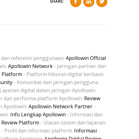
SHARE:
i dan referensi penggunaan.
Apollowin Official
win.
Apollowin Network
- Jaringan partner dan
l Platform
- Platform hiburan digital berbasis
unity
- Komunitas dan jaringan pengguna
Layanan digital dalam jaringan Apollowin.
ur dan performa platform Apollowin.
Review
n Apollowin.
Apollowin Network Partner
-
owin.
Info Lengkap Apollowin
- Informasi dan
 Review Platform
- Ulasan sistem dan layanan.
- Profil dan informasi platform.
Informasi
latform Apollowin.
Apollowin Digital Review
-