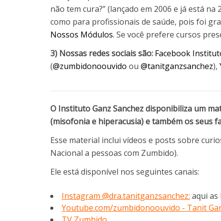
não tem cura?” (lançado em 2006 e já está na 
como para profissionais de saúde, pois foi g
Nossos Módulos
. Se você prefere cursos pre
3) Nossas redes sociais são:
Facebook Institu
(
@zumbidonoouvido
ou
@tanitganzsanchez
),
O Instituto Ganz Sanchez disponibiliza um ma
(misofonia e hiperacusia) e também os seus fa
Esse material inclui vídeos e posts sobre curi
Nacional a pessoas com Zumbido).
Ele está disponível nos seguintes canais:
Instagram @dra.tanitganzsanchez:
aqui as 
Youtube.com/zumbidonoouvido - Tanit Ga
TV Zumbido