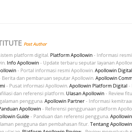
TITUTE
Post Author
istem platform digital.
Platform Apollowin
- Informasi resm
win.
Info Apollowin
- Update terbaru seputar layanan Apollo
pollowin
- Portal informasi resmi Apollowin.
Apollowin Digita
- Berita dan pembaruan seputar Apollowin.
Apollowin Comm
smi
- Pusat informasi Apollowin.
Apollowin Platform Digital
- 
filiasi dan referensi platform.
Ulasan Apollowin
- Review fit
galaman pengguna.
Apollowin Partner
- Informasi kemitraa
Panduan Apollowin
- Referensi penggunaan platform Apoll
ollowin Guide
- Panduan dan referensi pengguna.
Apollowin
laman pengguna dan pembahasan fitur.
Tentang Apollowin
an ulasan.
Platform Apollowin Review
- Review menyeluruh p