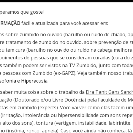
speramos que goste!
ORMAÇÃO
fácil e atualizada para você acessar em:
eos sobre zumbido no ouvido (barulho ou ruído de chiado, ap
re tratamento de zumbido no ouvido, sobre prevenção de z
 tem cura (barulho no ouvido ou ruído na cabeça melhora 
depoimentos de pessoas que se consideram curadas (cura d
 também podem ser vistos na TV Zumbido, junto com todas a
o a pessoas com Zumbido (ex-GAPZ). Veja também nosso trab
ofonia e Hiperacusia
.
 saber muita coisa sobre o trabalho da
Dra Tanit Ganz Sanc
duação (Doutorado e/ou Livre Docência) pela Faculdade de 
stas em zumbido (experts). Você vai ver como elas fazem um
rritação, intolerância ou hipersensibilidade com sons repetit
to dos sons), tontura (vertigem, instabilidade, labirintite, 
ono (insônia, ronco, apneia). Caso você ainda não conheça,