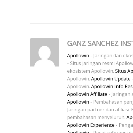
GANZ SANCHEZ INS
Apollowin
- Jaringan dan ekos
- Situs jaringan resmi Apollo
ekosistem Apollowin.
Situs A
Apollowin.
Apollowin Update
Apollowin.
Apollowin Info Re
Apollowin Affiliate
- Jaringan a
Apollowin
- Pembahasan pen
Jaringan partner dan afiliasi.
pembahasan menyeluruh.
Ap
Apollowin Experience
- Penga
Apollowin
- Pusat referensi d