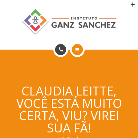
MAIS SAÚDE
INCENTIVO AOS PACIENTES
INCENTIVO AOS PROFISSIONAIS
CONTATO
HOME
PT
PORTFÓLIO
CLAUDIA LEITTE,
MAIS SAÚDE
VOCÊ ESTÁ MUITO
INCENTIVO AOS PACIENTES
CERTA, VIU? VIREI
INCENTIVO AOS PROFISSIONAIS
SUA FÃ!
CONTATO
HOME