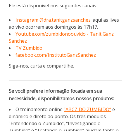
Ele está disponível nos seguintes canais:
Instagram @dra.tanitganzsanchez:
aqui as lives
ao vivo ocorrem aos domingos às 17h17.
Youtube.com/zumbidonoouvido - Tanit Ganz
Sanchez
TV Zumbido
facebook.com/InstitutoGanzSanchez
Siga-nos, curta e compartilhe.
Se você prefere informação focada em sua
necessidade, disponibilizamos nossos produtos:
O treinamento online
“ABCZ DO ZUMBIDO”
é
dinâmico e direto ao ponto. Os três módulos
“Entendendo o Zumbido”, “Investigando o
Zumbido” e “Tratando o Zumbido” ajudam tanto o