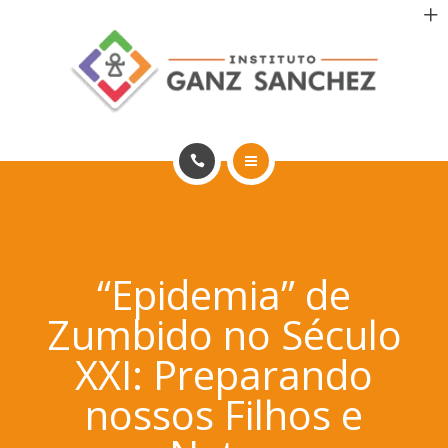
MAIS SAÚDE
INCENTIVO AOS PACIENTES
INCENTIVO AOS PROFISSIONAIS
CONTATO
HOME
PT
PORTFÓLIO
“Epidemia” de
MAIS SAÚDE
Zumbido no Século
INCENTIVO AOS PACIENTES
XXI: Preparando
INCENTIVO AOS PROFISSIONAIS
nossos Filhos e
CONTATO