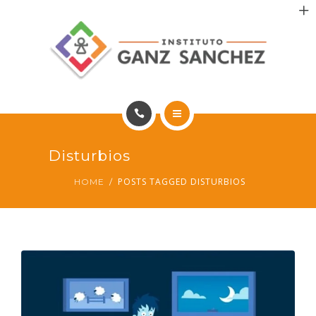
MAIS SAÚDE
INCENTIVO AOS PACIENTES
INCENTIVO AOS PROFISSIONAIS
CONTATO
HOME
Disturbios
PT
PORTFÓLIO
POSTS TAGGED DISTURBIOS
HOME
MAIS SAÚDE
INCENTIVO AOS PACIENTES
INCENTIVO AOS PROFISSIONAIS
CONTATO