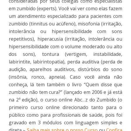
consideradas por seus colegas como especialistas
em zumbido (experts). Você vai ver como elas fazem
um atendimento especializado para pacientes com
zumbido (tinnitus ou acúfeno), misofonia (irritação,
intolerância ou hipersensibilidade com sons
repetitivos), hiperacusia (irritação, intolerância ou
hipersensibilidade com o volume moderado ou alto
dos sons), tontura (vertigem, instabilidade,
labirintite, labirintopatia), perda auditiva (perda de
audição, aparelhos auditivos, distúrbios do sono
(insônia, ronco, apneia). Caso você ainda não
conheça, lá tem também o livro “Quem disse que
zumbido não tem cura?” (lançado em 2006 e já está
na 2ª edição), o curso online Abc…z do Zumbido (o
primeiro curso online direcionado tanto para o
público como para profissionais de saúde, pois foi
gravado em 3 módulos com linguagem simples e
direta –
Saiba mais sobre o nosso Curso
ou
Confira