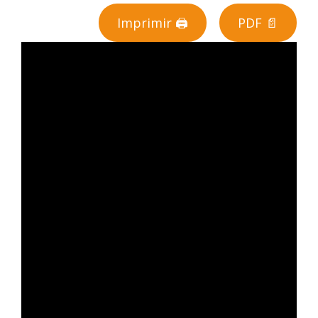
Imprimir 🖨
PDF 📄