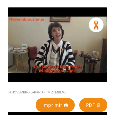
PT
IN
NOVEMBRO LARANJA
•
TV ZUMBIDO
Imprimir 🖨
PDF 📄