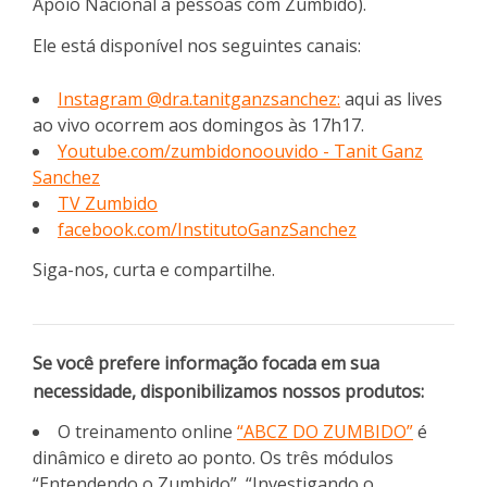
Apoio Nacional a pessoas com Zumbido).
Ele está disponível nos seguintes canais:
Instagram @dra.tanitganzsanchez:
aqui as lives
ao vivo ocorrem aos domingos às 17h17.
Youtube.com/zumbidonoouvido - Tanit Ganz
Sanchez
TV Zumbido
facebook.com/InstitutoGanzSanchez
Siga-nos, curta e compartilhe.
Se você prefere informação focada em sua
necessidade, disponibilizamos nossos produtos:
O treinamento online
“ABCZ DO ZUMBIDO”
é
dinâmico e direto ao ponto. Os três módulos
“Entendendo o Zumbido”, “Investigando o