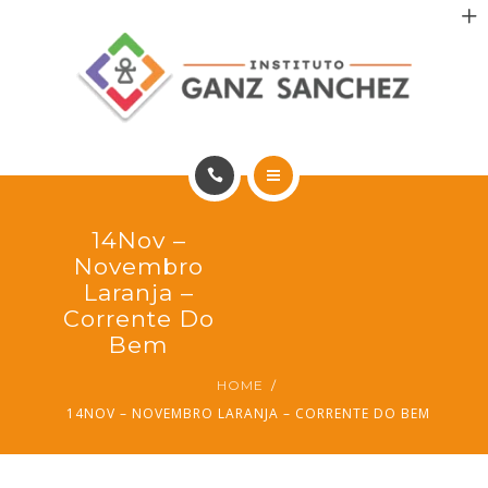
MAIS SAÚDE
INCENTIVO AOS PACIENTES
INCENTIVO AOS PROFISSIONAIS
CONTATO
HOME
14Nov –
PT
PORTFÓLIO
Novembro
Laranja –
MAIS SAÚDE
Corrente Do
Bem
INCENTIVO AOS PACIENTES
HOME
14NOV – NOVEMBRO LARANJA – CORRENTE DO BEM
INCENTIVO AOS PROFISSIONAIS
CONTATO