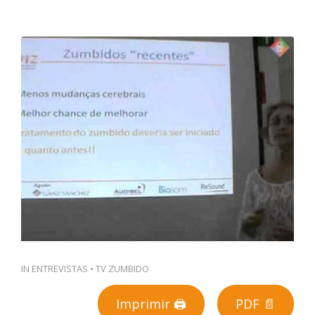
PT
IN
ENTREVISTAS
•
TV ZUMBIDO
Imprimir 🖨
PDF 📄