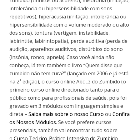
zumbido (tinnitus ou acúfeno), misofonia (irritação,
intolerância ou hipersensibilidade com sons
repetitivos), hiperacusia (irritação, intolerância ou
hipersensibilidade com o volume moderado ou alto
dos sons), tontura (vertigem, instabilidade,
labirintite, labirintopatia), perda auditiva (perda de
audição, aparelhos auditivos, distúrbios do sono
(insônia, ronco, apneia). Caso você ainda não
conheça, lá tem também o livro “Quem disse que
zumbido não tem cura?” (lançado em 2006 e já está
na 2ª edição), o curso online Abc…z do Zumbido (o
primeiro curso online direcionado tanto para o
público como para profissionais de saúde, pois foi
gravado em 3 módulos com linguagem simples e
direta –
Saiba mais sobre o nosso Curso
ou
Confira
os Nossos Módulos
. Se você prefere cursos
presenciais, também vai encontrar tudo sobre
o
Curso Teórico-Prático Intensivo de Zumbido
.