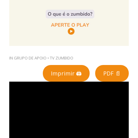
PT
IN
GRUPO DE APOIO
•
TV ZUMBIDO
Imprimir 🖨
PDF 📄