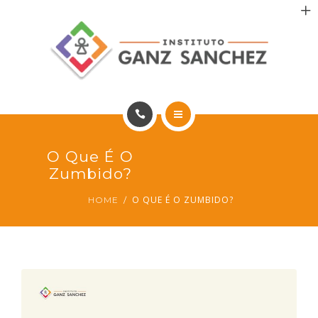
MAIS SAÚDE
INCENTIVO AOS PACIENTES
INCENTIVO AOS PROFISSIONAIS
CONTATO
HOME
O Que É O
PT
PORTFÓLIO
Zumbido?
O QUE É O ZUMBIDO?
MAIS SAÚDE
HOME
INCENTIVO AOS PACIENTES
INCENTIVO AOS PROFISSIONAIS
CONTATO