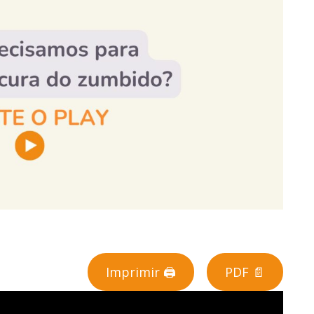
Imprimir 🖨
PDF 📄