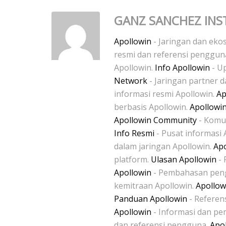
GANZ SANCHEZ INS
Apollowin
- Jaringan dan ekos
resmi dan referensi penggu
Apollowin.
Info Apollowin
- Up
Network
- Jaringan partner 
informasi resmi Apollowin.
Ap
berbasis Apollowin.
Apollowi
Apollowin Community
- Komun
Info Resmi
- Pusat informasi 
dalam jaringan Apollowin.
Apo
platform.
Ulasan Apollowin
- 
Apollowin
- Pembahasan pen
kemitraan Apollowin.
Apollow
Panduan Apollowin
- Referen
Apollowin
- Informasi dan p
dan referensi pengguna.
Apol