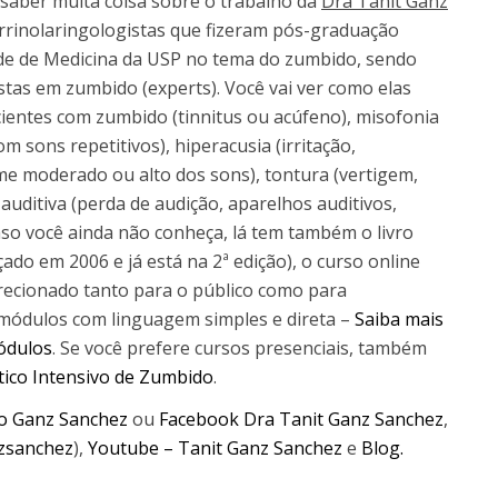
 saber muita coisa sobre o trabalho da
Dra Tanit Ganz
orrinolaringologistas que fizeram pós-graduação
ade de Medicina da USP no tema do zumbido, sendo
stas em zumbido (experts). Você vai ver como elas
ientes com zumbido (tinnitus ou acúfeno), misofonia
om sons repetitivos), hiperacusia (irritação,
me moderado ou alto dos sons), tontura (vertigem,
da auditiva (perda de audição, aparelhos auditivos,
Caso você ainda não conheça, lá tem também o livro
do em 2006 e já está na 2ª edição), o curso online
recionado tanto para o público como para
3 módulos com linguagem simples e direta –
Saiba mais
ódulos
. Se você prefere cursos presenciais, também
tico Intensivo de Zumbido
.
to Ganz Sanchez
ou
Facebook Dra Tanit Ganz Sanchez
,
zsanchez
),
Youtube – Tanit Ganz Sanchez
e
Blog.