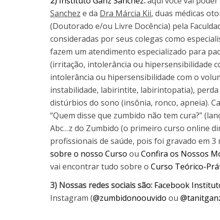
2)
Instituto Ganz Sanchez
:
aqui você vai poder
Sanchez
e da
Dra Márcia Kii
, duas médicas ot
(Doutorado e/ou Livre Docência) pela Faculd
consideradas por seus colegas como especiali
fazem um atendimento especializado para pac
(irritação, intolerância ou hipersensibilidade c
intolerância ou hipersensibilidade com o volu
instabilidade, labirintite, labirintopatia), per
distúrbios do sono (insônia, ronco, apneia). 
“Quem disse que zumbido não tem cura?” (lança
Abc…z do Zumbido (o primeiro curso online di
profissionais de saúde, pois foi gravado em 
sobre o nosso Curso
ou
Confira os Nossos M
vai encontrar tudo sobre o
Curso Teórico-Prá
3) Nossas redes sociais são:
Facebook Institu
Instagram (
@zumbidonoouvido
ou
@tanitgan