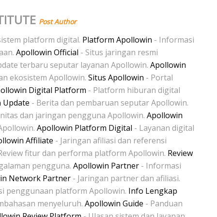
TITUTE
Post Author
istem platform digital.
Platform Apollowin
- Informasi
naan.
Apollowin Official
- Situs jaringan resmi
date terbaru seputar layanan Apollowin.
Apollowin
dan ekosistem Apollowin.
Situs Apollowin
- Portal
ollowin Digital Platform
- Platform hiburan digital
n Update
- Berita dan pembaruan seputar Apollowin.
itas dan jaringan pengguna Apollowin.
Apollowin
Apollowin.
Apollowin Platform Digital
- Layanan digital
llowin Affiliate
- Jaringan afiliasi dan referensi
Review fitur dan performa platform Apollowin.
Review
galaman pengguna.
Apollowin Partner
- Informasi
in Network Partner
- Jaringan partner dan afiliasi.
si penggunaan platform Apollowin.
Info Lengkap
embahasan menyeluruh.
Apollowin Guide
- Panduan
lowin Review Platform
- Ulasan sistem dan layanan.