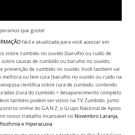
speramos que goste!
ORMAÇÃO
fácil e atualizada para você acessar em:
deos sobre zumbido no ouvido (barulho ou ruído de
), sobre causas de zumbido ou barulho no ouvido,
re prevenção de zumbido no ouvido. Você também vai
 melhora ou tem cura (barulho no ouvido ou ruído na
pesquisa científica sobre cura de zumbido, contendo
uradas (cura do zumbido = desaparecimento completo
ídeos também podem ser vistos na TV Zumbido, junto
encontros online do G.A.N.Z, o Grupo Nacional de Apoio
ém nosso trabalho incansável no
Novembro Laranja,
isofonia e Hiperacusia
.