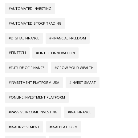
#AUTOMATED INVESTING
#AUTOMATED STOCK TRADING
#DIGITAL FINANCE
#FINANCIAL FREEDOM
#FINTECH
#FINTECH INNOVATION
#FUTURE OF FINANCE
#GROW YOUR WEALTH
#INVESTMENT PLATFORM USA
#INVEST SMART
#ONLINE INVESTMENT PLATFORM
#PASSIVE INCOME INVESTING
#R-AI FINANCE
#R-AI INVESTMENT
#R-AI PLATFORM