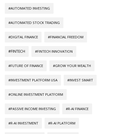
#AUTOMATED INVESTING
#AUTOMATED STOCK TRADING
#DIGITAL FINANCE
#FINANCIAL FREEDOM
#FINTECH
#FINTECH INNOVATION
#FUTURE OF FINANCE
#GROW YOUR WEALTH
#INVESTMENT PLATFORM USA
#INVEST SMART
#ONLINE INVESTMENT PLATFORM
#PASSIVE INCOME INVESTING
#R-AI FINANCE
#R-AI INVESTMENT
#R-AI PLATFORM