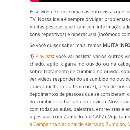
Esse vídeo é sobre uma das entrevistas que t
TV. Nossa ideia é sempre divulgar problemas
muitas pessoas que ficam sem informação ad
sons repetitivos) e hiperacusia (incômodo co
Se você quiser saber mais, temos
MUITA INF
1)
Playlists
:
você vai assistir vários outros 
chiado, apito, cigarra no ouvido ou na cab
sobre tratamento de zumbido no ouvido, sob
ver vídeos respondendo se zumbido no ouvido
cabeça melhora ou tem cura?), além de nossa
depoimentos de pessoas que se consideram c
do zumbido ou barulho no ouvido). Nossos v
com todas as aulas, palestras, entrevistas e 
a pessoas com Zumbido (ex-GAPZ). Veja tam
a Campanha Nacional de Alerta ao Zumbido, M