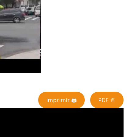
Imprimir 🖨
PDF 📄