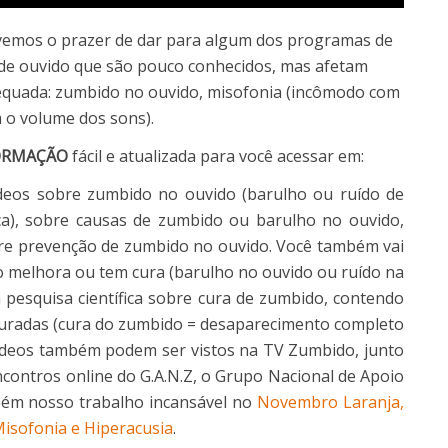
ivemos o prazer de dar para algum dos programas de
 de ouvido que são pouco conhecidos, mas afetam
equada: zumbido no ouvido, misofonia (incômodo com
m o volume dos sons).
ORMAÇÃO
fácil e atualizada para você acessar em:
vídeos sobre zumbido no ouvido (barulho ou ruído de
eça), sobre causas de zumbido ou barulho no ouvido,
re prevenção de zumbido no ouvido. Você também vai
 melhora ou tem cura (barulho no ouvido ou ruído na
 pesquisa científica sobre cura de zumbido, contendo
uradas (cura do zumbido = desaparecimento completo
ídeos também podem ser vistos na TV Zumbido, junto
encontros online do G.A.N.Z, o Grupo Nacional de Apoio
bém nosso trabalho incansável no
Novembro Laranja,
isofonia e Hiperacusia
.