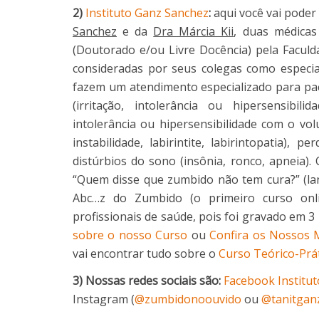
2)
Instituto Ganz Sanchez
:
aqui você vai poder
Sanchez
e da
Dra Márcia Kii
, duas médicas
(Doutorado e/ou Livre Docência) pela Facu
consideradas por seus colegas como especia
fazem um atendimento especializado para pac
(irritação, intolerância ou hipersensibili
intolerância ou hipersensibilidade com o vo
instabilidade, labirintite, labirintopatia), 
distúrbios do sono (insônia, ronco, apneia)
“Quem disse que zumbido não tem cura?” (lan
Abc…z do Zumbido (o primeiro curso onl
profissionais de saúde, pois foi gravado em 
sobre o nosso Curso
ou
Confira os Nossos 
vai encontrar tudo sobre o
Curso Teórico-Prá
3) Nossas redes sociais são:
Facebook Institu
Instagram (
@zumbidonoouvido
ou
@tanitgan