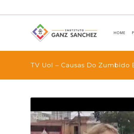
HOME
TV Uol – Causas Do Zumbido