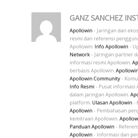
GANZ SANCHEZ INS
Apollowin
- Jaringan dan ekos
resmi dan referensi penggu
Apollowin.
Info Apollowin
- Up
Network
- Jaringan partner 
informasi resmi Apollowin.
Ap
berbasis Apollowin.
Apollowi
Apollowin Community
- Komun
Info Resmi
- Pusat informasi 
dalam jaringan Apollowin.
Apo
platform.
Ulasan Apollowin
- 
Apollowin
- Pembahasan pen
kemitraan Apollowin.
Apollow
Panduan Apollowin
- Referen
Apollowin
- Informasi dan p