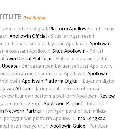
TITUTE
Post Author
istem platform digital.
Platform Apollowin
- Informasi
naan.
Apollowin Official
- Situs jaringan resmi
date terbaru seputar layanan Apollowin.
Apollowin
dan ekosistem Apollowin.
Situs Apollowin
- Portal
ollowin Digital Platform
- Platform hiburan digital
n Update
- Berita dan pembaruan seputar Apollowin.
itas dan jaringan pengguna Apollowin.
Apollowin
Apollowin.
Apollowin Platform Digital
- Layanan digital
llowin Affiliate
- Jaringan afiliasi dan referensi
Review fitur dan performa platform Apollowin.
Review
galaman pengguna.
Apollowin Partner
- Informasi
in Network Partner
- Jaringan partner dan afiliasi.
si penggunaan platform Apollowin.
Info Lengkap
embahasan menyeluruh.
Apollowin Guide
- Panduan