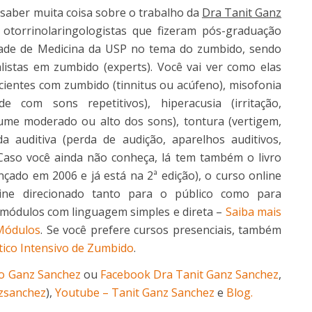
 saber muita coisa sobre o trabalho da
Dra Tanit Ganz
 otorrinolaringologistas que fizeram pós-graduação
ldade de Medicina da USP no tema do zumbido, sendo
listas em zumbido (experts). Você vai ver como elas
ientes com zumbido (tinnitus ou acúfeno), misofonia
dade com sons repetitivos), hiperacusia (irritação,
lume moderado ou alto dos sons), tontura (vertigem,
perda auditiva (perda de audição, aparelhos auditivos,
. Caso você ainda não conheça, lá tem também o livro
çado em 2006 e já está na 2ª edição), o curso online
ine direcionado tanto para o público como para
3 módulos com linguagem simples e direta –
Saiba mais
Módulos
. Se você prefere cursos presenciais, também
tico Intensivo de Zumbido
.
to Ganz Sanchez
ou
Facebook Dra Tanit Ganz Sanchez
,
zsanchez
),
Youtube – Tanit Ganz Sanchez
e
Blog.