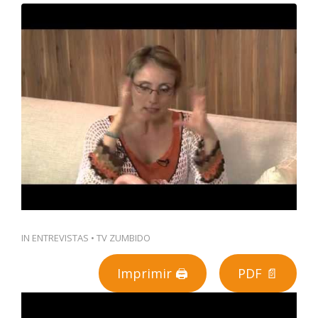
PT
IN
ENTREVISTAS
•
TV ZUMBIDO
Imprimir 🖨
PDF 📄