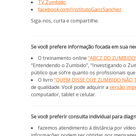
TV Zumbido
facebook.com/InstitutoGanzSanchez
Siga-nos, curta e compartilhe.
Se você prefere informação focada em sua nec
O treinamento online
“ABCZ DO ZUMBIDO
“Entendendo o Zumbido”, “Investigando o Zu
público que sofre quanto os profissionais qu
O livro
“QUEM DISSE QUE ZUMBIDO NÃO 
de qualidade. Você pode adquirir a
versão imp
computador, tablet e celular.
Se você preferir consulta individual para diag
fazemos atendimento à distância por víde
informações podem ser obtidas por mensage