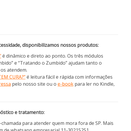
essidade, disponibilizamos nossos produtos:
”
é dinâmico e direto ao ponto. Os três módulos
mbido” e “Tratando o Zumbido” ajudam tanto o
e os atendem.
TEM CURA?”
é leitura fácil e rápida com informações
ressa
pelo nosso site ou o
e-book
para ler no Kindle,
nóstico e tratamento:
o-chamada para atender quem mora fora de SP. Mais
m de whatsapp empresarial 11-30215251.