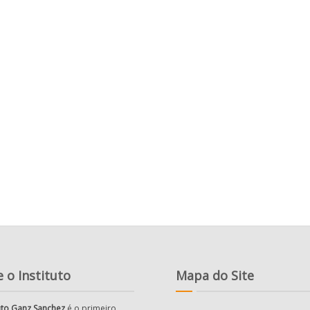
 o Instituto
Mapa do Site
tuto Ganz Sanchez
é o primeiro