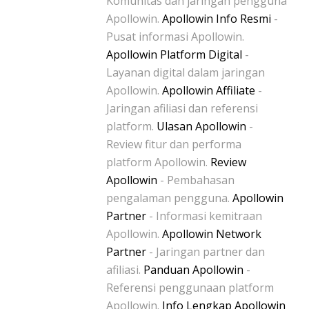
Komunitas dan jaringan pengguna
Apollowin.
Apollowin Info Resmi
-
Pusat informasi Apollowin.
Apollowin Platform Digital
-
Layanan digital dalam jaringan
Apollowin.
Apollowin Affiliate
-
Jaringan afiliasi dan referensi
platform.
Ulasan Apollowin
-
Review fitur dan performa
platform Apollowin.
Review
Apollowin
- Pembahasan
pengalaman pengguna.
Apollowin
Partner
- Informasi kemitraan
Apollowin.
Apollowin Network
Partner
- Jaringan partner dan
afiliasi.
Panduan Apollowin
-
Referensi penggunaan platform
Apollowin.
Info Lengkap Apollowin