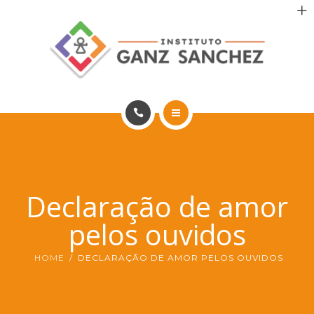
MAIS SAÚDE
INCENTIVO AOS PACIENTES
INCENTIVO AOS PROFISSIONAIS
CONTATO
HOME
PT
PORTFÓLIO
Declaração de amor
MAIS SAÚDE
pelos ouvidos
INCENTIVO AOS PACIENTES
HOME
DECLARAÇÃO DE AMOR PELOS OUVIDOS
INCENTIVO AOS PROFISSIONAIS
CONTATO