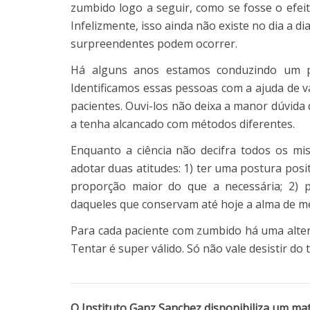
zumbido logo a seguir, como se fosse o efei
Infelizmente, isso ainda não existe no dia a 
surpreendentes podem ocorrer.
Há alguns anos estamos conduzindo um pe
Identificamos essas pessoas com a ajuda de v
pacientes. Ouvi-los não deixa a manor dúvida
a tenha alcancado com métodos diferentes.
Enquanto a ciência não decifra todos os m
adotar duas atitudes: 1) ter uma postura pos
proporção maior do que a necessária; 2) p
daqueles que conservam até hoje a alma de mé
Para cada paciente com zumbido há uma altern
Tentar é super válido. Só não vale desistir do 
O Instituto Ganz Sanchez disponibiliza um ma