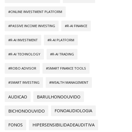
#ONLINE INVESTMENT PLATFORM
#PASSIVE INCOME INVESTING
#R-AI FINANCE
#R-AI INVESTMENT
#R-AI PLATFORM
#R-AI TECHNOLOGY
#R-AI TRADING
#ROBO ADVISOR
#SMART FINANCE TOOLS
#SMART INVESTING
#WEALTH MANAGEMENT
AUDICAO
BARULHONOOUVIDO
BICHONOOUVIDO
FONOAUDIOLOGIA
FONOS
HIPERSENSIBILIDADEAUDITIVA