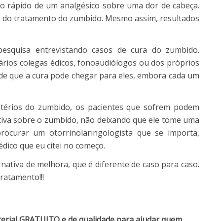
to rápido de um analgésico sobre uma dor de cabeça.
dia do tratamento do zumbido. Mesmo assim, resultados
squisa entrevistando casos de cura do zumbido.
ários colegas édicos, fonoaudiólogos ou dos próprios
 de que a cura pode chegar para eles, embora cada um
istérios do zumbido, os pacientes que sofrem podem
itiva sobre o zumbido, não deixando que ele tome uma
rocurar um otorrinolaringologista que se importa,
dico que eu citei no começo.
ativa de melhora, que é diferente de caso para caso.
tratamento!!!
terial GRATUITO e de qualidade para ajudar quem