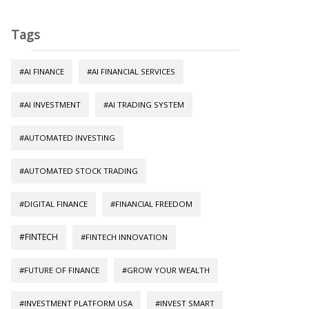
Tags
#AI FINANCE
#AI FINANCIAL SERVICES
#AI INVESTMENT
#AI TRADING SYSTEM
#AUTOMATED INVESTING
#AUTOMATED STOCK TRADING
#DIGITAL FINANCE
#FINANCIAL FREEDOM
#FINTECH
#FINTECH INNOVATION
#FUTURE OF FINANCE
#GROW YOUR WEALTH
#INVESTMENT PLATFORM USA
#INVEST SMART