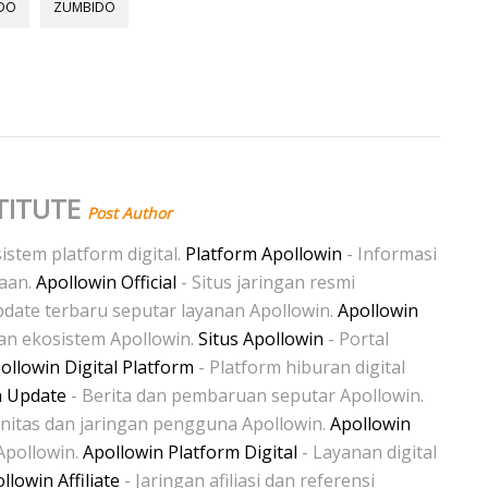
DO
ZUMBIDO
TITUTE
Post Author
istem platform digital.
Platform Apollowin
- Informasi
naan.
Apollowin Official
- Situs jaringan resmi
date terbaru seputar layanan Apollowin.
Apollowin
dan ekosistem Apollowin.
Situs Apollowin
- Portal
ollowin Digital Platform
- Platform hiburan digital
n Update
- Berita dan pembaruan seputar Apollowin.
itas dan jaringan pengguna Apollowin.
Apollowin
Apollowin.
Apollowin Platform Digital
- Layanan digital
llowin Affiliate
- Jaringan afiliasi dan referensi