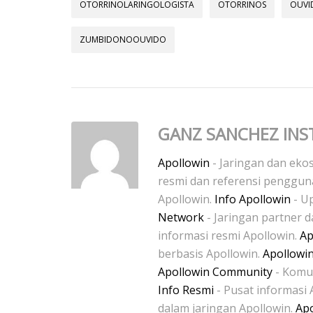
OTORRINOLARINGOLOGISTA
OTORRINOS
OUVI
ZUMBIDONOOUVIDO
GANZ SANCHEZ INS
Apollowin
- Jaringan dan ekos
resmi dan referensi penggu
Apollowin.
Info Apollowin
- Up
Network
- Jaringan partner 
informasi resmi Apollowin.
Ap
berbasis Apollowin.
Apollowi
Apollowin Community
- Komun
Info Resmi
- Pusat informasi 
dalam jaringan Apollowin.
Apo