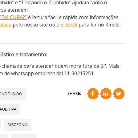
mbido” e “Tratando o Zumbido” ajudam tanto o
e os atendem.
TEM CURA?”
é leitura fácil e rápida com informações
ressa
pelo nosso site ou o
e-book
para ler no Kindle,
nóstico e tratamento:
o-chamada para atender quem mora fora de SP. Mais
m de whatsapp empresarial 11-30215251.
SHARE:
ONOOUVIDO
EAUDITIVA
MISOFONIA