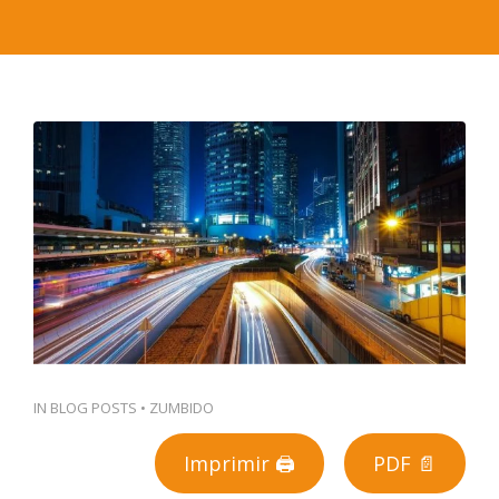
PT
IN
BLOG POSTS
•
ZUMBIDO
Imprimir 🖨
PDF 📄