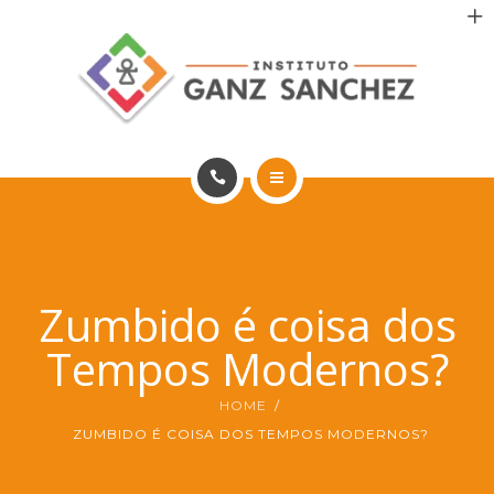
MAIS SAÚDE
INCENTIVO AOS PACIENTES
INCENTIVO AOS PROFISSIONAIS
CONTATO
HOME
PT
PORTFÓLIO
Zumbido é coisa dos
MAIS SAÚDE
Tempos Modernos?
INCENTIVO AOS PACIENTES
HOME
INCENTIVO AOS PROFISSIONAIS
ZUMBIDO É COISA DOS TEMPOS MODERNOS?
CONTATO