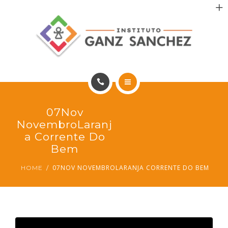
MAIS SAÚDE
INCENTIVO AOS PACIENTES
INCENTIVO AOS PROFISSIONAIS
CONTATO
HOME
07Nov
PT
PORTFÓLIO
NovembroLaranj
A Corrente Do
MAIS SAÚDE
Bem
07NOV NOVEMBROLARANJA CORRENTE DO BEM
HOME
INCENTIVO AOS PACIENTES
INCENTIVO AOS PROFISSIONAIS
CONTATO