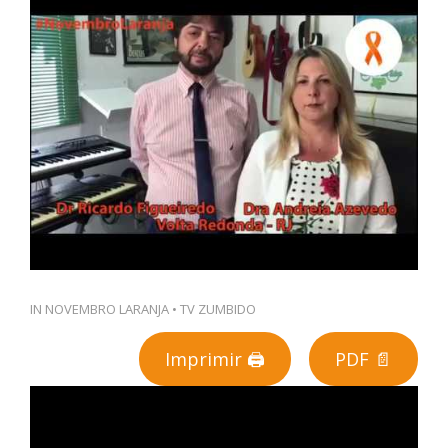
PT
IN
NOVEMBRO LARANJA
•
TV ZUMBIDO
Imprimir 🖨
PDF 📄