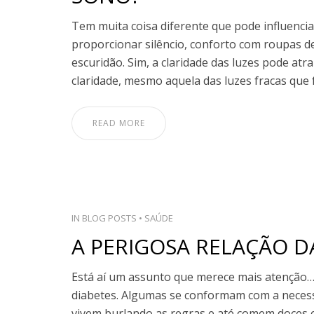
Tem muita coisa diferente que pode influenci
proporcionar silêncio, conforto com roupas d
escuridão. Sim, a claridade das luzes pode atr
claridade, mesmo aquela das luzes fracas que f
READ MORE
IN
BLOG POSTS
•
SAÚDE
A PERIGOSA RELAÇÃO D
Está aí um assunto que merece mais atenção
diabetes. Algumas se conformam com a necess
vivem burlando as regras e até comem doces es