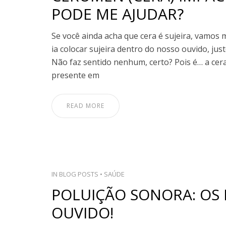
PODE ME AJUDAR?
Se você ainda acha que cera é sujeira, vamos 
ia colocar sujeira dentro do nosso ouvido, ju
Não faz sentido nenhum, certo? Pois é… a cer
presente em
READ MORE
IN
BLOG POSTS
•
SAÚDE
POLUIÇÃO SONORA: OS
OUVIDO!