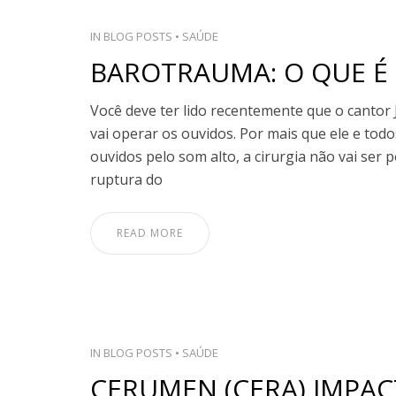
IN
BLOG POSTS
•
SAÚDE
BAROTRAUMA: O QUE É 
Você deve ter lido recentemente que o cantor 
vai operar os ouvidos. Por mais que ele e tod
ouvidos pelo som alto, a cirurgia não vai ser 
ruptura do
READ MORE
IN
BLOG POSTS
•
SAÚDE
CERUMEN (CERA) IMPAC