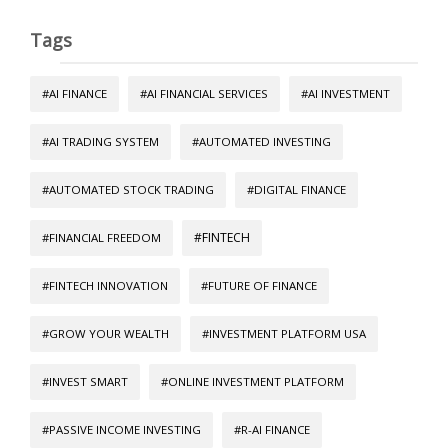
Tags
#AI FINANCE
#AI FINANCIAL SERVICES
#AI INVESTMENT
#AI TRADING SYSTEM
#AUTOMATED INVESTING
#AUTOMATED STOCK TRADING
#DIGITAL FINANCE
#FINTECH
#FINANCIAL FREEDOM
#FINTECH INNOVATION
#FUTURE OF FINANCE
#GROW YOUR WEALTH
#INVESTMENT PLATFORM USA
#INVEST SMART
#ONLINE INVESTMENT PLATFORM
#PASSIVE INCOME INVESTING
#R-AI FINANCE