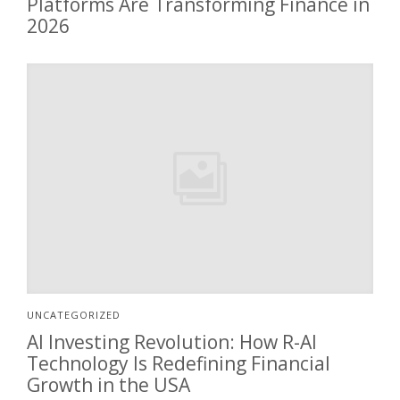
Platforms Are Transforming Finance in
2026
UNCATEGORIZED
AI Investing Revolution: How R-AI
Technology Is Redefining Financial
Growth in the USA