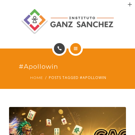
MAIS SAÚDE
INCENTIVO AOS PACIENTES
INCENTIVO AOS PROFISSIONAIS
CONTATO
HOME
#apollowin
PT
PORTFÓLIO
POSTS TAGGED #APOLLOWIN
HOME
MAIS SAÚDE
INCENTIVO AOS PACIENTES
INCENTIVO AOS PROFISSIONAIS
CONTATO