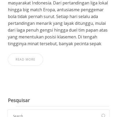
masyarakat Indonesia. Dari pertandingan liga lokal
hingga big match Eropa, antusiasme penggemar
bola tidak pernah surut. Setiap hari selalu ada
pertandingan menarik yang layak ditunggu, mulai
dari laga penuh gengsi hingga duel tim papan atas
yang menentukan posisi klasemen. Di tengah
tingginya minat tersebut, banyak pecinta sepak
READ MORE
Pesquisar