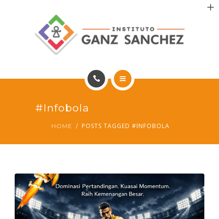
MAIS SAÚDE
INCENTIVO AOS PACIENTES
INCENTIVO AOS PROFISSIONAIS
CONTATO
HOME
#infobola
PT
PORTFÓLIO
POSTS TAGGED #INFOBOLA
HOME
MAIS SAÚDE
INCENTIVO AOS PACIENTES
INCENTIVO AOS PROFISSIONAIS
CONTATO