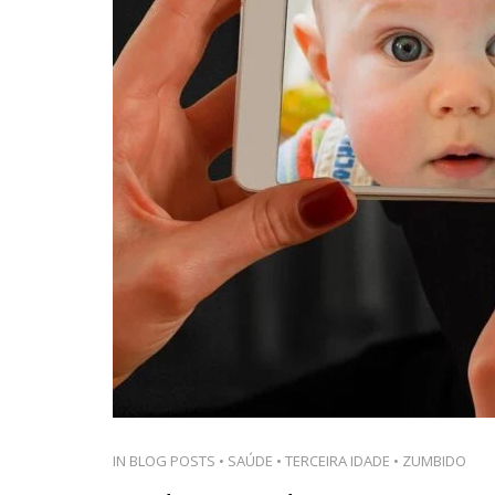
IN
BLOG POSTS
•
SAÚDE
•
TERCEIRA IDADE
•
ZUMBIDO