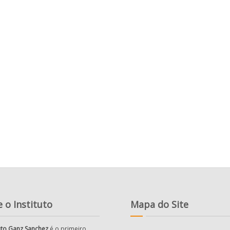
 o Instituto
Mapa do Site
tuto Ganz Sanchez
é o primeiro